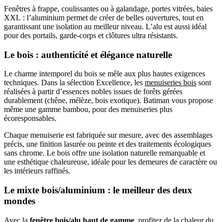
Fenêtres à frappe, coulissantes ou à galandage, portes vitrées, baies
XXL : l’aluminium permet de créer de belles ouvertures, tout en
garantissant une isolation au meilleur niveau. L’alu est aussi idéal
pour des portails, garde-corps et clôtures ultra résistants.
Le bois :
authenticité et élégance naturelle
Le charme intemporel du bois se mêle aux plus hautes exigences
techniques. Dans la sélection Excellence, les
menuiseries bois
sont
réalisées à partir d’essences nobles issues de forêts gérées
durablement (chêne, mélèze, bois exotique). Batiman vous propose
même une gamme bambou, pour des menuiseries plus
écoresponsables.
Chaque menuiserie est fabriquée sur mesure, avec des assemblages
précis, une finition lasurée ou peinte et des traitements écologiques
sans chrome. Le bois offre une isolation naturelle remarquable et
une esthétique chaleureuse, idéale pour les demeures de caractère ou
les intérieurs raffinés.
Le mixte bois/aluminium :
le meilleur des deux
mondes
Avec la
fenêtre bois/alu haut de gamme
, profitez de la chaleur du