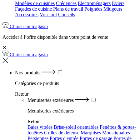
Modèles de cuisines
Crédences
Electroménagers
Eviers
Façades de cuisine
Plans de travail
Poignées
Mitigeurs
Accessoires
Voir tout
Conseils
Choisir un magasin
Accéder à l’offre disponible dans votre point de vente
Choisir un magasin
Nos produits
Catégories
de produits
Retour
Menuiseries extérieures
Menuiseries extérieures
Retour
Baies vitrées
Brise-soleil orientables
Fenêtres & portes-
fenêtres
Grilles de défense
Marquises
Moustiquaires
Persiennes
Portes d'entrée
Portes de garage
Portes de