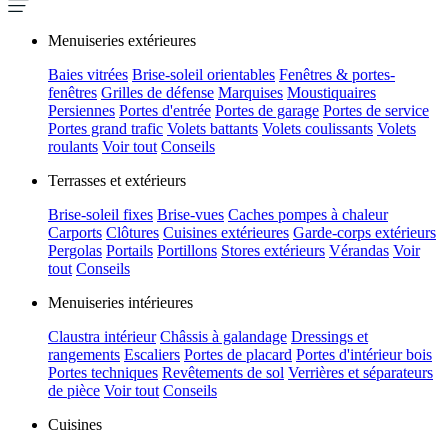
Menuiseries extérieures
Baies vitrées
Brise-soleil orientables
Fenêtres & portes-
fenêtres
Grilles de défense
Marquises
Moustiquaires
Persiennes
Portes d'entrée
Portes de garage
Portes de service
Portes grand trafic
Volets battants
Volets coulissants
Volets
roulants
Voir tout
Conseils
Terrasses et extérieurs
Brise-soleil fixes
Brise-vues
Caches pompes à chaleur
Carports
Clôtures
Cuisines extérieures
Garde-corps extérieurs
Pergolas
Portails
Portillons
Stores extérieurs
Vérandas
Voir
tout
Conseils
Menuiseries intérieures
Claustra intérieur
Châssis à galandage
Dressings et
rangements
Escaliers
Portes de placard
Portes d'intérieur bois
Portes techniques
Revêtements de sol
Verrières et séparateurs
de pièce
Voir tout
Conseils
Cuisines