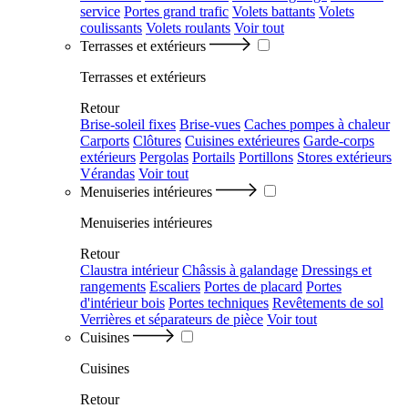
service
Portes grand trafic
Volets battants
Volets
coulissants
Volets roulants
Voir tout
Terrasses et extérieurs
Terrasses et extérieurs
Retour
Brise-soleil fixes
Brise-vues
Caches pompes à chaleur
Carports
Clôtures
Cuisines extérieures
Garde-corps
extérieurs
Pergolas
Portails
Portillons
Stores extérieurs
Vérandas
Voir tout
Menuiseries intérieures
Menuiseries intérieures
Retour
Claustra intérieur
Châssis à galandage
Dressings et
rangements
Escaliers
Portes de placard
Portes
d'intérieur bois
Portes techniques
Revêtements de sol
Verrières et séparateurs de pièce
Voir tout
Cuisines
Cuisines
Retour