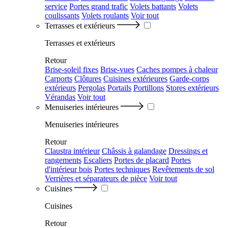
service
Portes grand trafic
Volets battants
Volets
coulissants
Volets roulants
Voir tout
Terrasses et extérieurs
Terrasses et extérieurs
Retour
Brise-soleil fixes
Brise-vues
Caches pompes à chaleur
Carports
Clôtures
Cuisines extérieures
Garde-corps
extérieurs
Pergolas
Portails
Portillons
Stores extérieurs
Vérandas
Voir tout
Menuiseries intérieures
Menuiseries intérieures
Retour
Claustra intérieur
Châssis à galandage
Dressings et
rangements
Escaliers
Portes de placard
Portes
d'intérieur bois
Portes techniques
Revêtements de sol
Verrières et séparateurs de pièce
Voir tout
Cuisines
Cuisines
Retour