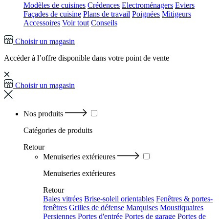
Modèles de cuisines
Crédences
Electroménagers
Eviers
Façades de cuisine
Plans de travail
Poignées
Mitigeurs
Accessoires
Voir tout
Conseils
Choisir un magasin
Accéder à l’offre disponible dans votre point de vente
Choisir un magasin
Nos produits
Catégories
de produits
Retour
Menuiseries extérieures
Menuiseries extérieures
Retour
Baies vitrées
Brise-soleil orientables
Fenêtres & portes-
fenêtres
Grilles de défense
Marquises
Moustiquaires
Persiennes
Portes d'entrée
Portes de garage
Portes de