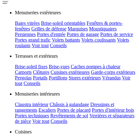
Menuiseries extérieures
Baies vitrées
Brise-soleil orientables
Fenêtres & portes-
fenêtres
Grilles de défense
Marquises
Moustiquaires
Persiennes
Portes d'entrée
Portes de garage
Portes de service
Portes grand trafic
Volets battants
Volets coulissants
Volets
roulants
Voir tout
Conseils
Terrasses et extérieurs
Brise-soleil fixes
Brise-vues
Caches pompes à chaleur
Carports
Clôtures
Cuisines extérieures
Garde-corps extérieurs
Pergolas
Portails
Portillons
Stores extérieurs
Vérandas
Voir
tout
Conseils
Menuiseries intérieures
Claustra intérieur
Châssis à galandage
Dressings et
rangements
Escaliers
Portes de placard
Portes d'intérieur bois
Portes techniques
Revêtements de sol
Verrières et séparateurs
de pièce
Voir tout
Conseils
Cuisines