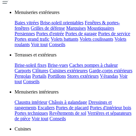
Menuiseries extérieures
Baies vitrées
Brise-soleil orientables
Fenêtres & portes-
fenêtres
Grilles de défense
Marquises
Moustiquaires
Persiennes
Portes d'entrée
Portes de garage
Portes de service
Portes grand trafic
Volets battants
Volets coulissants
Volets
roulants
Voir tout
Conseils
Terrasses et extérieurs
Brise-soleil fixes
Brise-vues
Caches pompes à chaleur
Carports
Clôtures
Cuisines extérieures
Garde-corps extérieurs
Pergolas
Portails
Portillons
Stores extérieurs
Vérandas
Voir
tout
Conseils
Menuiseries intérieures
Claustra intérieur
Châssis à galandage
Dressings et
rangements
Escaliers
Portes de placard
Portes d'intérieur bois
Portes techniques
Revêtements de sol
Verrières et séparateurs
de pièce
Voir tout
Conseils
Cuisines