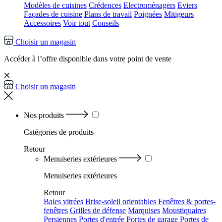
Modèles de cuisines
Crédences
Electroménagers
Eviers
Façades de cuisine
Plans de travail
Poignées
Mitigeurs
Accessoires
Voir tout
Conseils
Choisir un magasin
Accéder à l’offre disponible dans votre point de vente
Choisir un magasin
Nos produits
Catégories
de produits
Retour
Menuiseries extérieures
Menuiseries extérieures
Retour
Baies vitrées
Brise-soleil orientables
Fenêtres & portes-
fenêtres
Grilles de défense
Marquises
Moustiquaires
Persiennes
Portes d'entrée
Portes de garage
Portes de