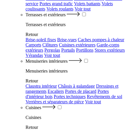
service
Portes grand trafic
Volets battants
Volets
coulissants
Volets roulants
Voir tout
Terrasses et extérieurs
Terrasses et extérieurs
Retour
Brise-soleil fixes
Brise-vues
Caches pompes à chaleur
Carports
Clôtures
Cuisines extérieures
Garde-corps
extérieurs
Pergolas
Portails
Portillons
Stores extérieurs
Vérandas
Voir tout
Menuiseries intérieures
Menuiseries intérieures
Retour
Claustra intérieur
Châssis à galandage
Dressings et
rangements
Escaliers
Portes de placard
Portes
d'intérieur bois
Portes techniques
Revêtements de sol
Verrières et séparateurs de pièce
Voir tout
Cuisines
Cuisines
Retour