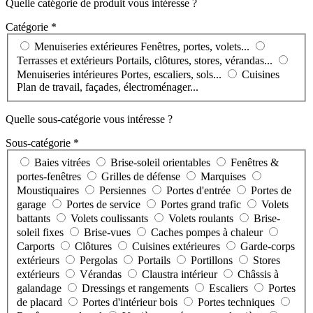
Quelle catégorie de produit vous intéresse ?
Catégorie *
Menuiseries extérieures
Fenêtres, portes, volets...
Terrasses et extérieurs
Portails, clôtures, stores, vérandas...
Menuiseries intérieures
Portes, escaliers, sols...
Cuisines
Plan de travail, façades, électroménager...
Quelle sous-catégorie vous intéresse ?
Sous-catégorie *
Baies vitrées
Brise-soleil orientables
Fenêtres &
portes-fenêtres
Grilles de défense
Marquises
Moustiquaires
Persiennes
Portes d'entrée
Portes de
garage
Portes de service
Portes grand trafic
Volets
battants
Volets coulissants
Volets roulants
Brise-
soleil fixes
Brise-vues
Caches pompes à chaleur
Carports
Clôtures
Cuisines extérieures
Garde-corps
extérieurs
Pergolas
Portails
Portillons
Stores
extérieurs
Vérandas
Claustra intérieur
Châssis à
galandage
Dressings et rangements
Escaliers
Portes
de placard
Portes d'intérieur bois
Portes techniques