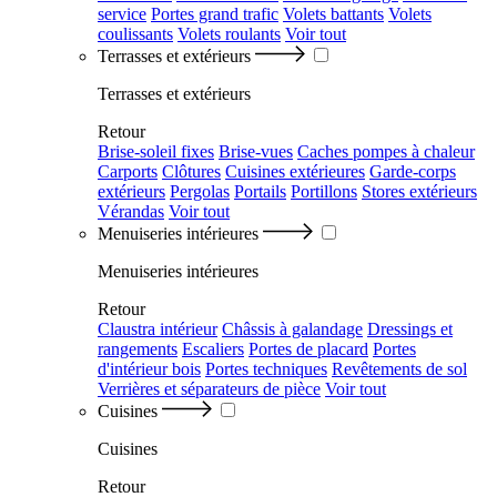
service
Portes grand trafic
Volets battants
Volets
coulissants
Volets roulants
Voir tout
Terrasses et extérieurs
Terrasses et extérieurs
Retour
Brise-soleil fixes
Brise-vues
Caches pompes à chaleur
Carports
Clôtures
Cuisines extérieures
Garde-corps
extérieurs
Pergolas
Portails
Portillons
Stores extérieurs
Vérandas
Voir tout
Menuiseries intérieures
Menuiseries intérieures
Retour
Claustra intérieur
Châssis à galandage
Dressings et
rangements
Escaliers
Portes de placard
Portes
d'intérieur bois
Portes techniques
Revêtements de sol
Verrières et séparateurs de pièce
Voir tout
Cuisines
Cuisines
Retour