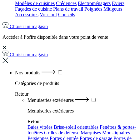
Modèles de cuisines
Crédences
Electroménagers
Eviers
Façades de cuisine
Plans de travail
Poignées
Mitigeurs
Accessoires
Voir tout
Conseils
Choisir un magasin
Accéder à l’offre disponible dans votre point de vente
Choisir un magasin
Nos produits
Catégories
de produits
Retour
Menuiseries extérieures
Menuiseries extérieures
Retour
Baies vitrées
Brise-soleil orientables
Fenêtres & portes-
fenêtres
Grilles de défense
Marquises
Moustiquaires
Persiennes
Portes d'entrée
Portes de garage
Portes de