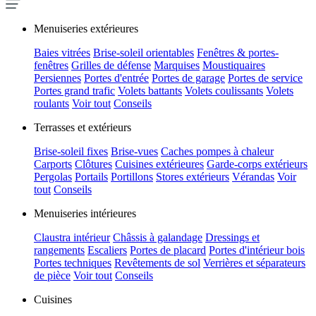
Menuiseries extérieures
Baies vitrées
Brise-soleil orientables
Fenêtres & portes-
fenêtres
Grilles de défense
Marquises
Moustiquaires
Persiennes
Portes d'entrée
Portes de garage
Portes de service
Portes grand trafic
Volets battants
Volets coulissants
Volets
roulants
Voir tout
Conseils
Terrasses et extérieurs
Brise-soleil fixes
Brise-vues
Caches pompes à chaleur
Carports
Clôtures
Cuisines extérieures
Garde-corps extérieurs
Pergolas
Portails
Portillons
Stores extérieurs
Vérandas
Voir
tout
Conseils
Menuiseries intérieures
Claustra intérieur
Châssis à galandage
Dressings et
rangements
Escaliers
Portes de placard
Portes d'intérieur bois
Portes techniques
Revêtements de sol
Verrières et séparateurs
de pièce
Voir tout
Conseils
Cuisines