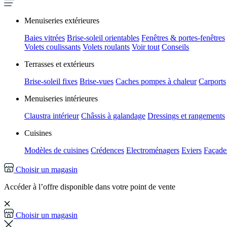
Menuiseries extérieures
Baies vitrées
Brise-soleil orientables
Fenêtres & portes-fenêtres
Volets coulissants
Volets roulants
Voir tout
Conseils
Terrasses et extérieurs
Brise-soleil fixes
Brise-vues
Caches pompes à chaleur
Carports
Menuiseries intérieures
Claustra intérieur
Châssis à galandage
Dressings et rangements
Cuisines
Modèles de cuisines
Crédences
Electroménagers
Eviers
Façades
Choisir un magasin
Accéder à l’offre disponible dans votre point de vente
Choisir un magasin