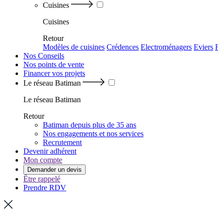
Cuisines
Cuisines
Retour
Modèles de cuisines
Crédences
Electroménagers
Eviers
Nos Conseils
Nos points de vente
Financer vos projets
Le réseau Batiman
Le réseau Batiman
Retour
Batiman depuis plus de 35 ans
Nos engagements et nos services
Recrutement
Devenir adhérent
Mon compte
Demander un devis
Être rappelé
Prendre RDV