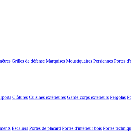
nêtres
Grilles de défense
Marquises
Moustiquaires
Persiennes
Portes d'
rports
Clôtures
Cuisines extérieures
Garde-corps extérieurs
Pergolas
Po
ements
Escaliers
Portes de placard
Portes d'intérieur bois
Portes techniq