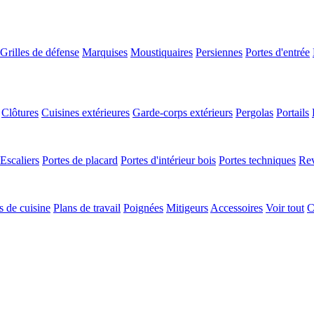
Grilles de défense
Marquises
Moustiquaires
Persiennes
Portes d'entrée
Clôtures
Cuisines extérieures
Garde-corps extérieurs
Pergolas
Portails
Escaliers
Portes de placard
Portes d'intérieur bois
Portes techniques
Rev
 de cuisine
Plans de travail
Poignées
Mitigeurs
Accessoires
Voir tout
C