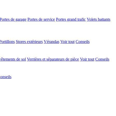
Portes de garage
Portes de service
Portes grand trafic
Volets battants
Portillons
Stores extérieurs
Vérandas
Voir tout
Conseils
êtements de sol
Verrières et séparateurs de pièce
Voir tout
Conseils
onseils