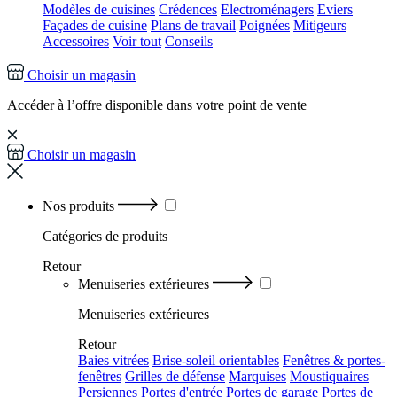
Modèles de cuisines
Crédences
Electroménagers
Eviers
Façades de cuisine
Plans de travail
Poignées
Mitigeurs
Accessoires
Voir tout
Conseils
Choisir un magasin
Accéder à l’offre disponible dans votre point de vente
Choisir un magasin
Nos produits
Catégories
de produits
Retour
Menuiseries extérieures
Menuiseries extérieures
Retour
Baies vitrées
Brise-soleil orientables
Fenêtres & portes-
fenêtres
Grilles de défense
Marquises
Moustiquaires
Persiennes
Portes d'entrée
Portes de garage
Portes de