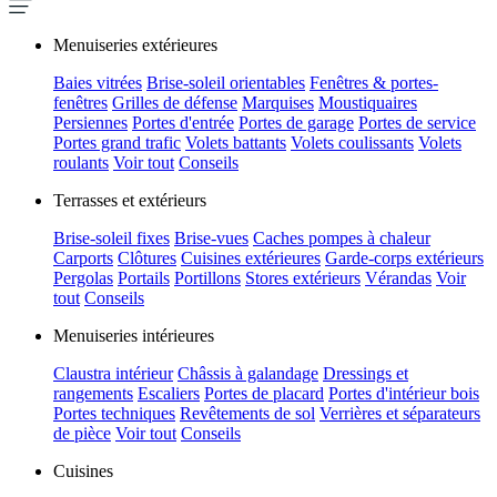
Menuiseries extérieures
Baies vitrées
Brise-soleil orientables
Fenêtres & portes-
fenêtres
Grilles de défense
Marquises
Moustiquaires
Persiennes
Portes d'entrée
Portes de garage
Portes de service
Portes grand trafic
Volets battants
Volets coulissants
Volets
roulants
Voir tout
Conseils
Terrasses et extérieurs
Brise-soleil fixes
Brise-vues
Caches pompes à chaleur
Carports
Clôtures
Cuisines extérieures
Garde-corps extérieurs
Pergolas
Portails
Portillons
Stores extérieurs
Vérandas
Voir
tout
Conseils
Menuiseries intérieures
Claustra intérieur
Châssis à galandage
Dressings et
rangements
Escaliers
Portes de placard
Portes d'intérieur bois
Portes techniques
Revêtements de sol
Verrières et séparateurs
de pièce
Voir tout
Conseils
Cuisines