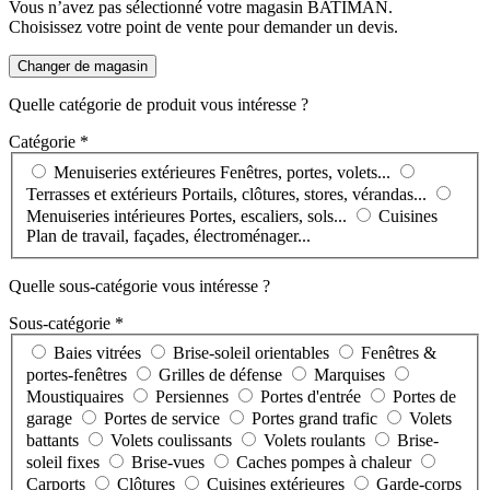
Vous n’avez pas sélectionné votre magasin BATIMAN.
Choisissez votre point de vente pour demander un devis.
Changer de magasin
Quelle catégorie de produit vous intéresse ?
Catégorie *
Menuiseries extérieures
Fenêtres, portes, volets...
Terrasses et extérieurs
Portails, clôtures, stores, vérandas...
Menuiseries intérieures
Portes, escaliers, sols...
Cuisines
Plan de travail, façades, électroménager...
Quelle sous-catégorie vous intéresse ?
Sous-catégorie *
Baies vitrées
Brise-soleil orientables
Fenêtres &
portes-fenêtres
Grilles de défense
Marquises
Moustiquaires
Persiennes
Portes d'entrée
Portes de
garage
Portes de service
Portes grand trafic
Volets
battants
Volets coulissants
Volets roulants
Brise-
soleil fixes
Brise-vues
Caches pompes à chaleur
Carports
Clôtures
Cuisines extérieures
Garde-corps