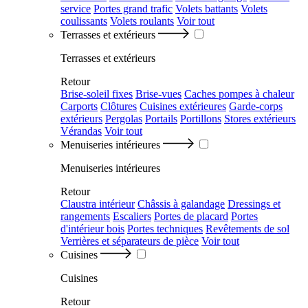
service
Portes grand trafic
Volets battants
Volets
coulissants
Volets roulants
Voir tout
Terrasses et extérieurs
Terrasses et extérieurs
Retour
Brise-soleil fixes
Brise-vues
Caches pompes à chaleur
Carports
Clôtures
Cuisines extérieures
Garde-corps
extérieurs
Pergolas
Portails
Portillons
Stores extérieurs
Vérandas
Voir tout
Menuiseries intérieures
Menuiseries intérieures
Retour
Claustra intérieur
Châssis à galandage
Dressings et
rangements
Escaliers
Portes de placard
Portes
d'intérieur bois
Portes techniques
Revêtements de sol
Verrières et séparateurs de pièce
Voir tout
Cuisines
Cuisines
Retour