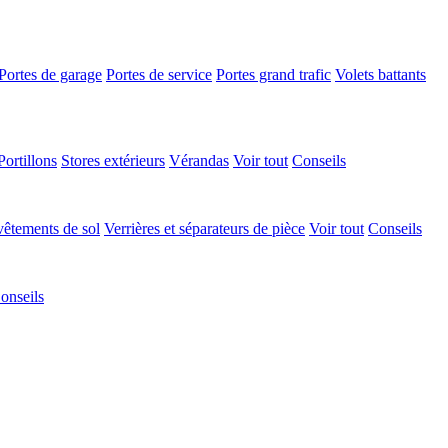
Portes de garage
Portes de service
Portes grand trafic
Volets battants
Portillons
Stores extérieurs
Vérandas
Voir tout
Conseils
êtements de sol
Verrières et séparateurs de pièce
Voir tout
Conseils
onseils