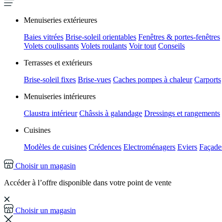
Menuiseries extérieures
Baies vitrées
Brise-soleil orientables
Fenêtres & portes-fenêtres
Volets coulissants
Volets roulants
Voir tout
Conseils
Terrasses et extérieurs
Brise-soleil fixes
Brise-vues
Caches pompes à chaleur
Carports
Menuiseries intérieures
Claustra intérieur
Châssis à galandage
Dressings et rangements
Cuisines
Modèles de cuisines
Crédences
Electroménagers
Eviers
Façades
Choisir un magasin
Accéder à l’offre disponible dans votre point de vente
Choisir un magasin