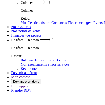
Cuisines
Cuisines
Retour
Modèles de cuisines
Crédences
Electroménagers
Eviers
Nos Conseils
Nos points de vente
Financer vos projets
Le réseau Batiman
Le réseau Batiman
Retour
Batiman depuis plus de 35 ans
Nos engagements et nos services
Recrutement
Devenir adhérent
Mon compte
Demander un devis
Être rappelé
Prendre RDV