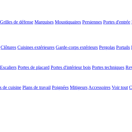
Grilles de défense
Marquises
Moustiquaires
Persiennes
Portes d'entrée
Clôtures
Cuisines extérieures
Garde-corps extérieurs
Pergolas
Portails
Escaliers
Portes de placard
Portes d'intérieur bois
Portes techniques
Rev
 de cuisine
Plans de travail
Poignées
Mitigeurs
Accessoires
Voir tout
C