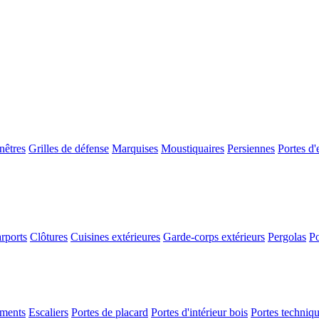
nêtres
Grilles de défense
Marquises
Moustiquaires
Persiennes
Portes d'
rports
Clôtures
Cuisines extérieures
Garde-corps extérieurs
Pergolas
Po
ements
Escaliers
Portes de placard
Portes d'intérieur bois
Portes techniq