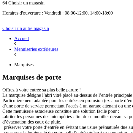
64 Choisir un magasin
Horaires d'ouverture : Vendredi : 08:00-12:00, 14:00-18:00
Choisir un autre magasin
Accueil
Menuiseries extérieures
Marquises
Marquises de porte
Offrez à votre entrée sa plus belle parure !
La marquise désigne l’abri vitré placé au-dessus de l’entrée principal
Particulièrement adaptée pour les entrées en protusion (ex : porte d’en
d’une porte de service permettant l’accès à un garage attenant ou une
Cette menuiserie astucieuse constitue une solution facile pour :
-abriter les personnes des intempéries : fini de se mouiller devant sa 
d’évacuation des eaux de pluie.
-préserver votre porte d’entrée en évitant une usure prématurée due a
-conserver la luminosité de votre hall d’entrée grâce à sa couverture t