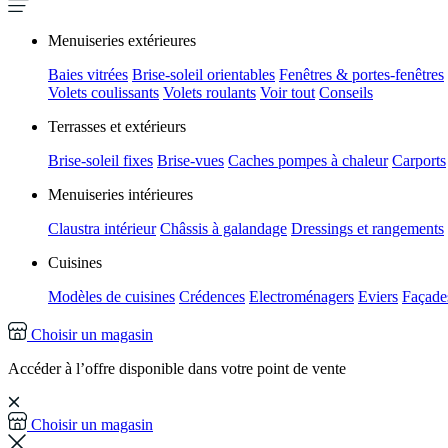
Menuiseries extérieures
Baies vitrées
Brise-soleil orientables
Fenêtres & portes-fenêtres
Volets coulissants
Volets roulants
Voir tout
Conseils
Terrasses et extérieurs
Brise-soleil fixes
Brise-vues
Caches pompes à chaleur
Carports
Menuiseries intérieures
Claustra intérieur
Châssis à galandage
Dressings et rangements
Cuisines
Modèles de cuisines
Crédences
Electroménagers
Eviers
Façades
Choisir un magasin
Accéder à l’offre disponible dans votre point de vente
Choisir un magasin