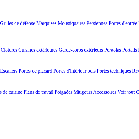
Grilles de défense
Marquises
Moustiquaires
Persiennes
Portes d'entrée
Clôtures
Cuisines extérieures
Garde-corps extérieurs
Pergolas
Portails
Escaliers
Portes de placard
Portes d'intérieur bois
Portes techniques
Rev
 de cuisine
Plans de travail
Poignées
Mitigeurs
Accessoires
Voir tout
C