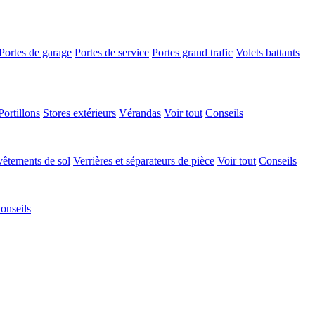
Portes de garage
Portes de service
Portes grand trafic
Volets battants
Portillons
Stores extérieurs
Vérandas
Voir tout
Conseils
êtements de sol
Verrières et séparateurs de pièce
Voir tout
Conseils
onseils