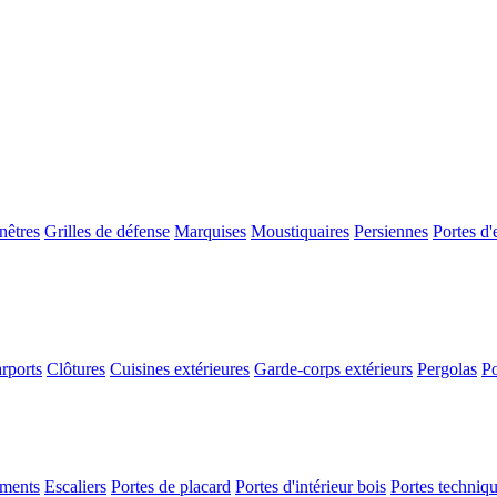
nêtres
Grilles de défense
Marquises
Moustiquaires
Persiennes
Portes d'
rports
Clôtures
Cuisines extérieures
Garde-corps extérieurs
Pergolas
Po
ements
Escaliers
Portes de placard
Portes d'intérieur bois
Portes techniq