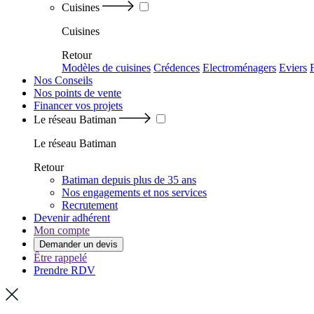
Cuisines
Cuisines
Retour
Modèles de cuisines
Crédences
Electroménagers
Eviers
Nos Conseils
Nos points de vente
Financer vos projets
Le réseau Batiman
Le réseau Batiman
Retour
Batiman depuis plus de 35 ans
Nos engagements et nos services
Recrutement
Devenir adhérent
Mon compte
Demander un devis
Être rappelé
Prendre RDV