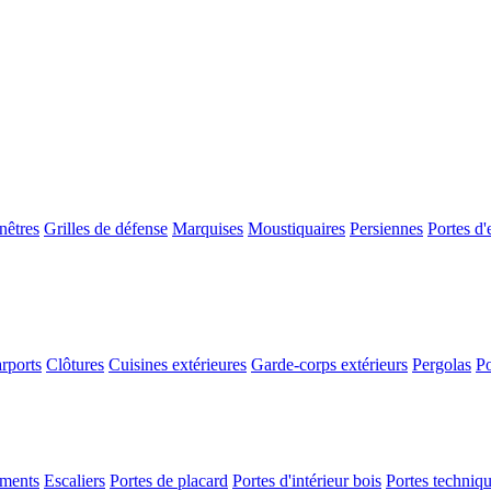
nêtres
Grilles de défense
Marquises
Moustiquaires
Persiennes
Portes d'
rports
Clôtures
Cuisines extérieures
Garde-corps extérieurs
Pergolas
Po
ements
Escaliers
Portes de placard
Portes d'intérieur bois
Portes techniq