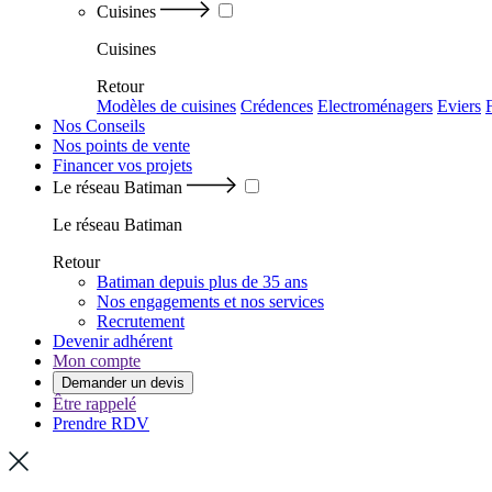
Cuisines
Cuisines
Retour
Modèles de cuisines
Crédences
Electroménagers
Eviers
Nos Conseils
Nos points de vente
Financer vos projets
Le réseau Batiman
Le réseau Batiman
Retour
Batiman depuis plus de 35 ans
Nos engagements et nos services
Recrutement
Devenir adhérent
Mon compte
Demander un devis
Être rappelé
Prendre RDV