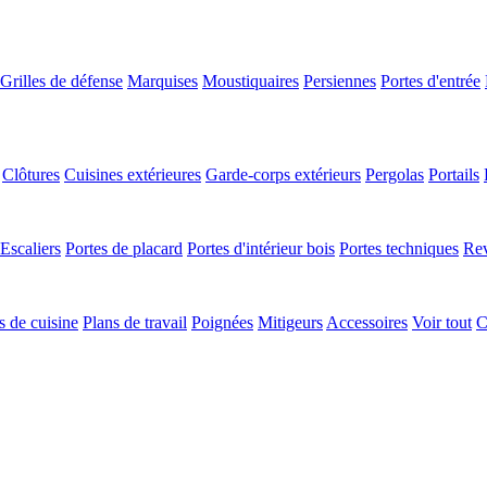
Grilles de défense
Marquises
Moustiquaires
Persiennes
Portes d'entrée
Clôtures
Cuisines extérieures
Garde-corps extérieurs
Pergolas
Portails
Escaliers
Portes de placard
Portes d'intérieur bois
Portes techniques
Rev
 de cuisine
Plans de travail
Poignées
Mitigeurs
Accessoires
Voir tout
C