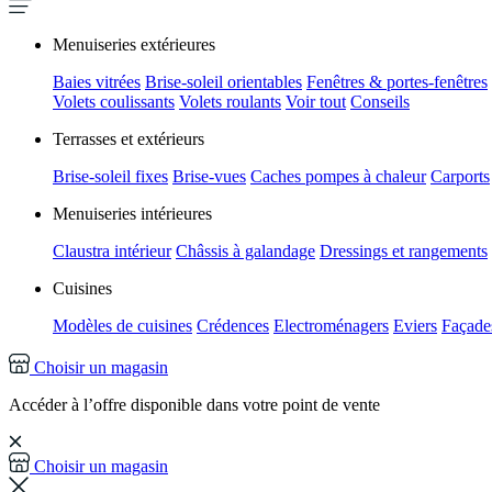
Menuiseries extérieures
Baies vitrées
Brise-soleil orientables
Fenêtres & portes-fenêtres
Volets coulissants
Volets roulants
Voir tout
Conseils
Terrasses et extérieurs
Brise-soleil fixes
Brise-vues
Caches pompes à chaleur
Carports
Menuiseries intérieures
Claustra intérieur
Châssis à galandage
Dressings et rangements
Cuisines
Modèles de cuisines
Crédences
Electroménagers
Eviers
Façades
Choisir un magasin
Accéder à l’offre disponible dans votre point de vente
Choisir un magasin