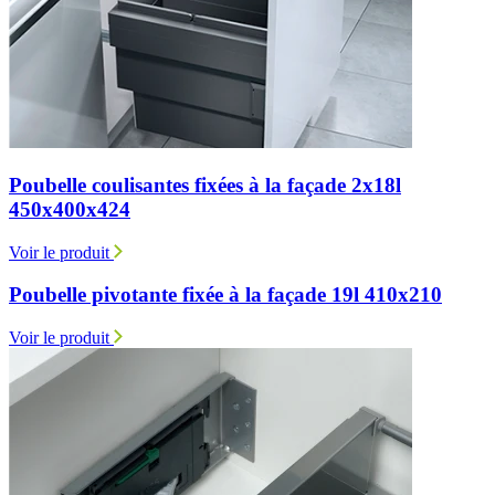
Poubelle coulisantes fixées à la façade 2x18l
450x400x424
Voir le produit
Poubelle pivotante fixée à la façade 19l 410x210
Voir le produit