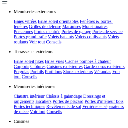
Menuiseries extérieures
Baies vitrées
Brise-soleil orientables
Fenêtres & portes-
fenêtres
Grilles de défense
Marquises
Moustiquaires
Persiennes
Portes d'entrée
Portes de garage
Portes de service
Portes grand trafic
Volets battants
Volets coulissants
Volets
roulants
Voir tout
Conseils
Terrasses et extérieurs
Brise-soleil fixes
Brise-vues
Caches pompes à chaleur
Carports
Clôtures
Cuisines extérieures
Garde-corps extérieurs
Pergolas
Portails
Portillons
Stores extérieurs
Vérandas
Voir
tout
Conseils
Menuiseries intérieures
Claustra intérieur
Châssis à galandage
Dressings et
rangements
Escaliers
Portes de placard
Portes d'intérieur bois
Portes techniques
Revêtements de sol
Verrières et séparateurs
de pièce
Voir tout
Conseils
Cuisines