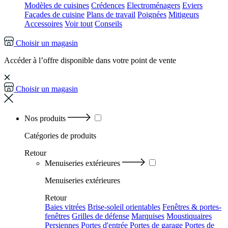
Modèles de cuisines
Crédences
Electroménagers
Eviers
Façades de cuisine
Plans de travail
Poignées
Mitigeurs
Accessoires
Voir tout
Conseils
Choisir un magasin
Accéder à l’offre disponible dans votre point de vente
Choisir un magasin
Nos produits
Catégories
de produits
Retour
Menuiseries extérieures
Menuiseries extérieures
Retour
Baies vitrées
Brise-soleil orientables
Fenêtres & portes-
fenêtres
Grilles de défense
Marquises
Moustiquaires
Persiennes
Portes d'entrée
Portes de garage
Portes de