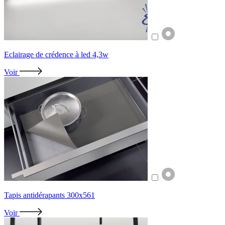
Eclairage de crédence à led 4,3w
Voir
Tapis antidérapants 300x561
Voir