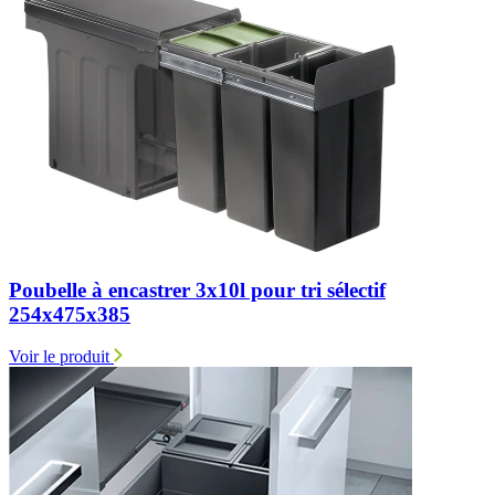
Poubelle à encastrer 3x10l pour tri sélectif
254x475x385
Voir le produit