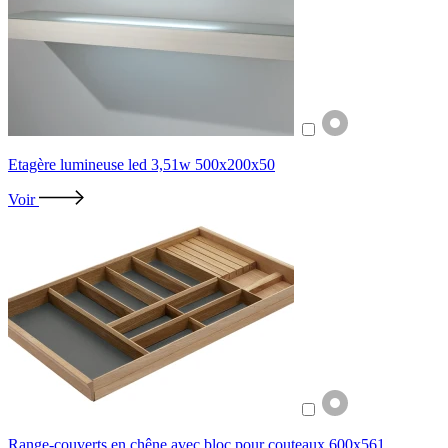
Etagère lumineuse led 3,51w 500x200x50
Voir
Range-couverts en chêne avec bloc pour couteaux 600x561