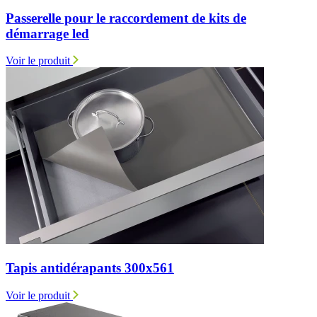
Passerelle pour le raccordement de kits de
démarrage led
Voir le produit
Tapis antidérapants 300x561
Voir le produit