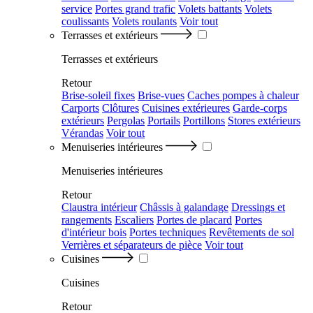
service
Portes grand trafic
Volets battants
Volets
coulissants
Volets roulants
Voir tout
Terrasses et extérieurs
Terrasses et extérieurs
Retour
Brise-soleil fixes
Brise-vues
Caches pompes à chaleur
Carports
Clôtures
Cuisines extérieures
Garde-corps
extérieurs
Pergolas
Portails
Portillons
Stores extérieurs
Vérandas
Voir tout
Menuiseries intérieures
Menuiseries intérieures
Retour
Claustra intérieur
Châssis à galandage
Dressings et
rangements
Escaliers
Portes de placard
Portes
d'intérieur bois
Portes techniques
Revêtements de sol
Verrières et séparateurs de pièce
Voir tout
Cuisines
Cuisines
Retour