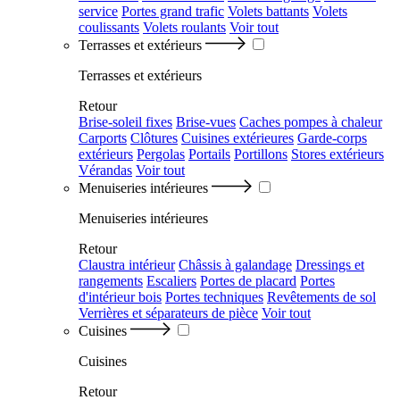
service
Portes grand trafic
Volets battants
Volets
coulissants
Volets roulants
Voir tout
Terrasses et extérieurs
Terrasses et extérieurs
Retour
Brise-soleil fixes
Brise-vues
Caches pompes à chaleur
Carports
Clôtures
Cuisines extérieures
Garde-corps
extérieurs
Pergolas
Portails
Portillons
Stores extérieurs
Vérandas
Voir tout
Menuiseries intérieures
Menuiseries intérieures
Retour
Claustra intérieur
Châssis à galandage
Dressings et
rangements
Escaliers
Portes de placard
Portes
d'intérieur bois
Portes techniques
Revêtements de sol
Verrières et séparateurs de pièce
Voir tout
Cuisines
Cuisines
Retour