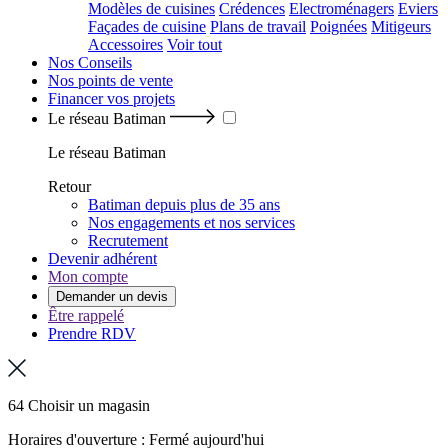
Modèles de cuisines
Crédences
Electroménagers
Eviers
Façades de cuisine
Plans de travail
Poignées
Mitigeurs
Accessoires
Voir tout
Nos Conseils
Nos points de vente
Financer vos projets
Le réseau Batiman
Le réseau Batiman
Retour
Batiman depuis plus de 35 ans
Nos engagements et nos services
Recrutement
Devenir adhérent
Mon compte
Demander un devis
Être rappelé
Prendre RDV
64 Choisir un magasin
Horaires d'ouverture : Fermé aujourd'hui