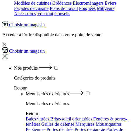
Modèles de cuisines
Crédences
Electroménagers
Eviers
Façades de cuisine
Plans de travail
Poignées
Mitigeurs
Accessoires
Voir tout
Conseils
Choisir un magasin
Accéder à l’offre disponible dans votre point de vente
Choisir un magasin
Nos produits
Catégories
de produits
Retour
Menuiseries extérieures
Menuiseries extérieures
Retour
Baies vitrées
Brise-soleil orientables
Fenêtres & portes-
fenêtres
Grilles de défense
Marquises
Moustiquaires
Persiennes
Portes d'entrée
Portes de garage
Portes de