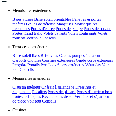
Menuiseries extérieures
Baies vitrées
Brise-soleil orientables
Fenêtres & portes-
fenêtres
Grilles de défense
Marquises
Moustiquaires
Persiennes
Portes d'entrée
Portes de garage
Portes de service
Portes grand trafic
Volets battants
Volets coulissants
Volets
roulants
Voir tout
Conseils
Terrasses et extérieurs
Brise-soleil fixes
Brise-vues
Caches pompes à chaleur
Carports
Clôtures
Cuisines extérieures
Garde-corps extérieurs
Pergolas
Portails
Portillons
Stores extérieurs
Vérandas
Voir
tout
Conseils
Menuiseries intérieures
Claustra intérieur
Châssis à galandage
Dressings et
rangements
Escaliers
Portes de placard
Portes d'intérieur bois
Portes techniques
Revêtements de sol
Verrières et séparateurs
de pièce
Voir tout
Conseils
Cuisines