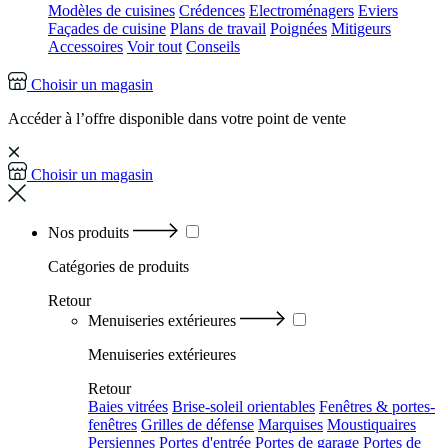
Modèles de cuisines
Crédences
Electroménagers
Eviers
Façades de cuisine
Plans de travail
Poignées
Mitigeurs
Accessoires
Voir tout
Conseils
Choisir un magasin
Accéder à l’offre disponible dans votre point de vente
Choisir un magasin
Nos produits
Catégories
de produits
Retour
Menuiseries extérieures
Menuiseries extérieures
Retour
Baies vitrées
Brise-soleil orientables
Fenêtres & portes-
fenêtres
Grilles de défense
Marquises
Moustiquaires
Persiennes
Portes d'entrée
Portes de garage
Portes de