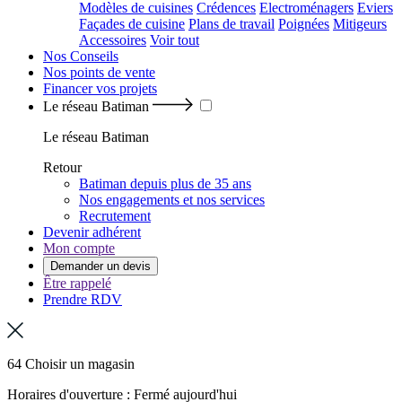
Modèles de cuisines
Crédences
Electroménagers
Eviers
Façades de cuisine
Plans de travail
Poignées
Mitigeurs
Accessoires
Voir tout
Nos Conseils
Nos points de vente
Financer vos projets
Le réseau Batiman
Le réseau Batiman
Retour
Batiman depuis plus de 35 ans
Nos engagements et nos services
Recrutement
Devenir adhérent
Mon compte
Demander un devis
Être rappelé
Prendre RDV
64 Choisir un magasin
Horaires d'ouverture : Fermé aujourd'hui