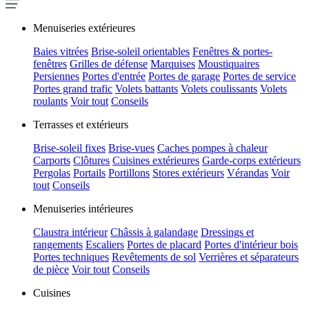
Menuiseries extérieures
Baies vitrées
Brise-soleil orientables
Fenêtres & portes-
fenêtres
Grilles de défense
Marquises
Moustiquaires
Persiennes
Portes d'entrée
Portes de garage
Portes de service
Portes grand trafic
Volets battants
Volets coulissants
Volets
roulants
Voir tout
Conseils
Terrasses et extérieurs
Brise-soleil fixes
Brise-vues
Caches pompes à chaleur
Carports
Clôtures
Cuisines extérieures
Garde-corps extérieurs
Pergolas
Portails
Portillons
Stores extérieurs
Vérandas
Voir
tout
Conseils
Menuiseries intérieures
Claustra intérieur
Châssis à galandage
Dressings et
rangements
Escaliers
Portes de placard
Portes d'intérieur bois
Portes techniques
Revêtements de sol
Verrières et séparateurs
de pièce
Voir tout
Conseils
Cuisines