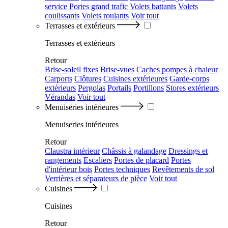
service
Portes grand trafic
Volets battants
Volets
coulissants
Volets roulants
Voir tout
Terrasses et extérieurs
Terrasses et extérieurs
Retour
Brise-soleil fixes
Brise-vues
Caches pompes à chaleur
Carports
Clôtures
Cuisines extérieures
Garde-corps
extérieurs
Pergolas
Portails
Portillons
Stores extérieurs
Vérandas
Voir tout
Menuiseries intérieures
Menuiseries intérieures
Retour
Claustra intérieur
Châssis à galandage
Dressings et
rangements
Escaliers
Portes de placard
Portes
d'intérieur bois
Portes techniques
Revêtements de sol
Verrières et séparateurs de pièce
Voir tout
Cuisines
Cuisines
Retour