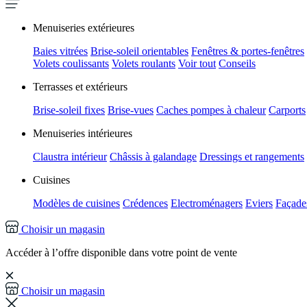
Menuiseries extérieures
Baies vitrées
Brise-soleil orientables
Fenêtres & portes-fenêtres
Volets coulissants
Volets roulants
Voir tout
Conseils
Terrasses et extérieurs
Brise-soleil fixes
Brise-vues
Caches pompes à chaleur
Carports
Menuiseries intérieures
Claustra intérieur
Châssis à galandage
Dressings et rangements
Cuisines
Modèles de cuisines
Crédences
Electroménagers
Eviers
Façades
Choisir un magasin
Accéder à l’offre disponible dans votre point de vente
Choisir un magasin