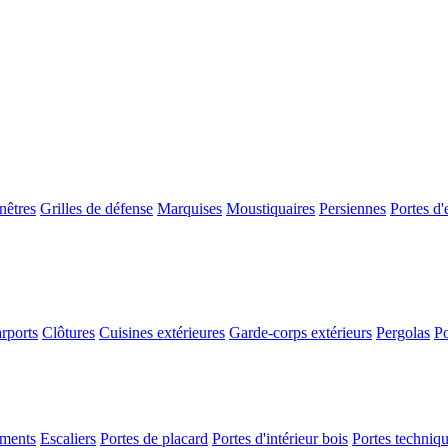
nêtres
Grilles de défense
Marquises
Moustiquaires
Persiennes
Portes d'
rports
Clôtures
Cuisines extérieures
Garde-corps extérieurs
Pergolas
Po
ements
Escaliers
Portes de placard
Portes d'intérieur bois
Portes techniq