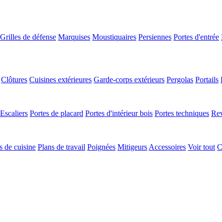
Grilles de défense
Marquises
Moustiquaires
Persiennes
Portes d'entrée
Clôtures
Cuisines extérieures
Garde-corps extérieurs
Pergolas
Portails
Escaliers
Portes de placard
Portes d'intérieur bois
Portes techniques
Rev
 de cuisine
Plans de travail
Poignées
Mitigeurs
Accessoires
Voir tout
C