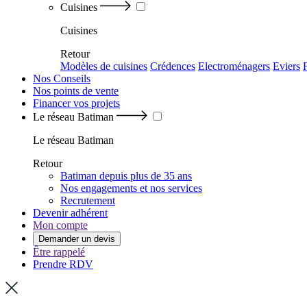
Cuisines
Cuisines
Retour
Modèles de cuisines
Crédences
Electroménagers
Eviers
Nos Conseils
Nos points de vente
Financer vos projets
Le réseau Batiman
Le réseau Batiman
Retour
Batiman depuis plus de 35 ans
Nos engagements et nos services
Recrutement
Devenir adhérent
Mon compte
Demander un devis
Être rappelé
Prendre RDV