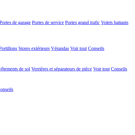
Portes de garage
Portes de service
Portes grand trafic
Volets battants
Portillons
Stores extérieurs
Vérandas
Voir tout
Conseils
êtements de sol
Verrières et séparateurs de pièce
Voir tout
Conseils
onseils