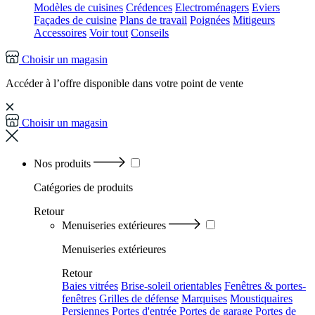
Modèles de cuisines
Crédences
Electroménagers
Eviers
Façades de cuisine
Plans de travail
Poignées
Mitigeurs
Accessoires
Voir tout
Conseils
Choisir un magasin
Accéder à l’offre disponible dans votre point de vente
Choisir un magasin
Nos produits
Catégories
de produits
Retour
Menuiseries extérieures
Menuiseries extérieures
Retour
Baies vitrées
Brise-soleil orientables
Fenêtres & portes-
fenêtres
Grilles de défense
Marquises
Moustiquaires
Persiennes
Portes d'entrée
Portes de garage
Portes de