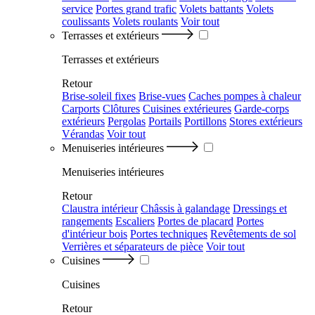
service
Portes grand trafic
Volets battants
Volets
coulissants
Volets roulants
Voir tout
Terrasses et extérieurs
Terrasses et extérieurs
Retour
Brise-soleil fixes
Brise-vues
Caches pompes à chaleur
Carports
Clôtures
Cuisines extérieures
Garde-corps
extérieurs
Pergolas
Portails
Portillons
Stores extérieurs
Vérandas
Voir tout
Menuiseries intérieures
Menuiseries intérieures
Retour
Claustra intérieur
Châssis à galandage
Dressings et
rangements
Escaliers
Portes de placard
Portes
d'intérieur bois
Portes techniques
Revêtements de sol
Verrières et séparateurs de pièce
Voir tout
Cuisines
Cuisines
Retour