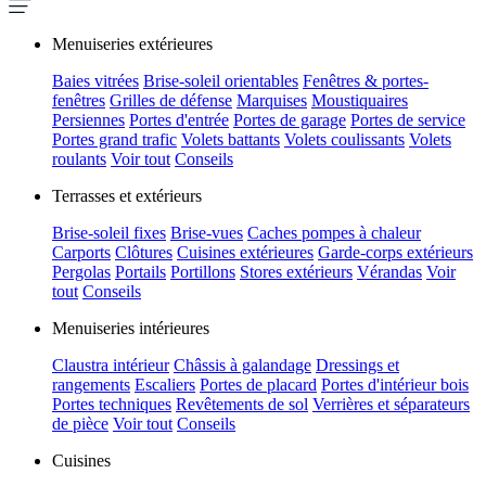
Menuiseries extérieures
Baies vitrées
Brise-soleil orientables
Fenêtres & portes-
fenêtres
Grilles de défense
Marquises
Moustiquaires
Persiennes
Portes d'entrée
Portes de garage
Portes de service
Portes grand trafic
Volets battants
Volets coulissants
Volets
roulants
Voir tout
Conseils
Terrasses et extérieurs
Brise-soleil fixes
Brise-vues
Caches pompes à chaleur
Carports
Clôtures
Cuisines extérieures
Garde-corps extérieurs
Pergolas
Portails
Portillons
Stores extérieurs
Vérandas
Voir
tout
Conseils
Menuiseries intérieures
Claustra intérieur
Châssis à galandage
Dressings et
rangements
Escaliers
Portes de placard
Portes d'intérieur bois
Portes techniques
Revêtements de sol
Verrières et séparateurs
de pièce
Voir tout
Conseils
Cuisines