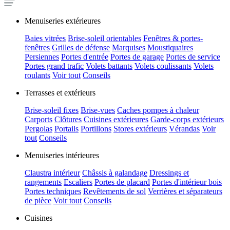
Menuiseries extérieures
Baies vitrées
Brise-soleil orientables
Fenêtres & portes-
fenêtres
Grilles de défense
Marquises
Moustiquaires
Persiennes
Portes d'entrée
Portes de garage
Portes de service
Portes grand trafic
Volets battants
Volets coulissants
Volets
roulants
Voir tout
Conseils
Terrasses et extérieurs
Brise-soleil fixes
Brise-vues
Caches pompes à chaleur
Carports
Clôtures
Cuisines extérieures
Garde-corps extérieurs
Pergolas
Portails
Portillons
Stores extérieurs
Vérandas
Voir
tout
Conseils
Menuiseries intérieures
Claustra intérieur
Châssis à galandage
Dressings et
rangements
Escaliers
Portes de placard
Portes d'intérieur bois
Portes techniques
Revêtements de sol
Verrières et séparateurs
de pièce
Voir tout
Conseils
Cuisines