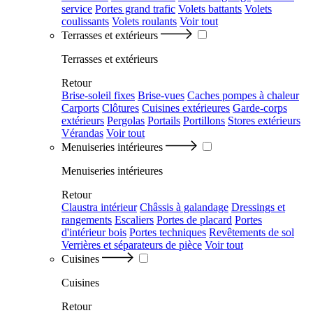
service
Portes grand trafic
Volets battants
Volets
coulissants
Volets roulants
Voir tout
Terrasses et extérieurs
Terrasses et extérieurs
Retour
Brise-soleil fixes
Brise-vues
Caches pompes à chaleur
Carports
Clôtures
Cuisines extérieures
Garde-corps
extérieurs
Pergolas
Portails
Portillons
Stores extérieurs
Vérandas
Voir tout
Menuiseries intérieures
Menuiseries intérieures
Retour
Claustra intérieur
Châssis à galandage
Dressings et
rangements
Escaliers
Portes de placard
Portes
d'intérieur bois
Portes techniques
Revêtements de sol
Verrières et séparateurs de pièce
Voir tout
Cuisines
Cuisines
Retour