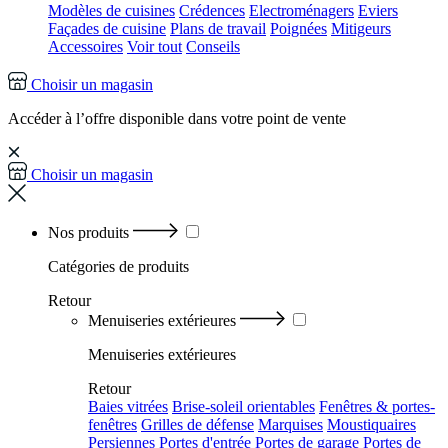
Modèles de cuisines
Crédences
Electroménagers
Eviers
Façades de cuisine
Plans de travail
Poignées
Mitigeurs
Accessoires
Voir tout
Conseils
Choisir un magasin
Accéder à l’offre disponible dans votre point de vente
Choisir un magasin
Nos produits
Catégories
de produits
Retour
Menuiseries extérieures
Menuiseries extérieures
Retour
Baies vitrées
Brise-soleil orientables
Fenêtres & portes-
fenêtres
Grilles de défense
Marquises
Moustiquaires
Persiennes
Portes d'entrée
Portes de garage
Portes de