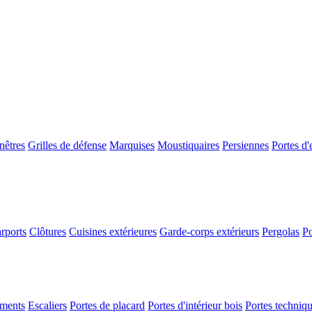
nêtres
Grilles de défense
Marquises
Moustiquaires
Persiennes
Portes d'
rports
Clôtures
Cuisines extérieures
Garde-corps extérieurs
Pergolas
Po
ements
Escaliers
Portes de placard
Portes d'intérieur bois
Portes techniq