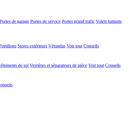
Portes de garage
Portes de service
Portes grand trafic
Volets battants
Portillons
Stores extérieurs
Vérandas
Voir tout
Conseils
êtements de sol
Verrières et séparateurs de pièce
Voir tout
Conseils
onseils