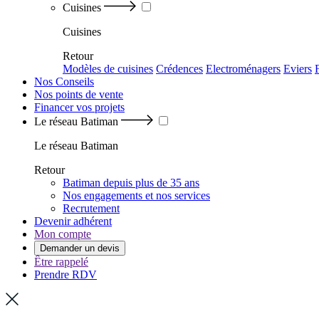
Cuisines
Cuisines
Retour
Modèles de cuisines
Crédences
Electroménagers
Eviers
Nos Conseils
Nos points de vente
Financer vos projets
Le réseau Batiman
Le réseau Batiman
Retour
Batiman depuis plus de 35 ans
Nos engagements et nos services
Recrutement
Devenir adhérent
Mon compte
Demander un devis
Être rappelé
Prendre RDV