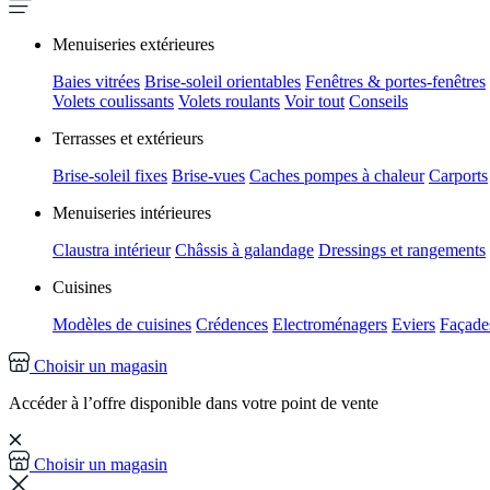
Menuiseries extérieures
Baies vitrées
Brise-soleil orientables
Fenêtres & portes-fenêtres
Volets coulissants
Volets roulants
Voir tout
Conseils
Terrasses et extérieurs
Brise-soleil fixes
Brise-vues
Caches pompes à chaleur
Carports
Menuiseries intérieures
Claustra intérieur
Châssis à galandage
Dressings et rangements
Cuisines
Modèles de cuisines
Crédences
Electroménagers
Eviers
Façades
Choisir un magasin
Accéder à l’offre disponible dans votre point de vente
Choisir un magasin