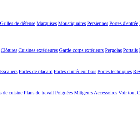
Grilles de défense
Marquises
Moustiquaires
Persiennes
Portes d'entrée
Clôtures
Cuisines extérieures
Garde-corps extérieurs
Pergolas
Portails
Escaliers
Portes de placard
Portes d'intérieur bois
Portes techniques
Rev
 de cuisine
Plans de travail
Poignées
Mitigeurs
Accessoires
Voir tout
C