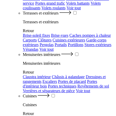
service
Portes grand trafic
Volets battants
Volets
coulissants
Volets roulants
Voir tout
Terrasses et extérieurs
Terrasses et extérieurs
Retour
Brise-soleil fixes
Brise-vues
Caches pompes à chaleur
Carports
Clôtures
Cuisines extérieures
Garde-corps
extérieurs
Pergolas
Portails
Portillons
Stores extérieurs
Vérandas
Voir tout
Menuiseries intérieures
Menuiseries intérieures
Retour
Claustra intérieur
Châssis à galandage
Dressings et
rangements
Escaliers
Portes de placard
Portes
d'intérieur bois
Portes techniques
Revêtements de sol
Verrières et séparateurs de pièce
Voir tout
Cuisines
Cuisines
Retour