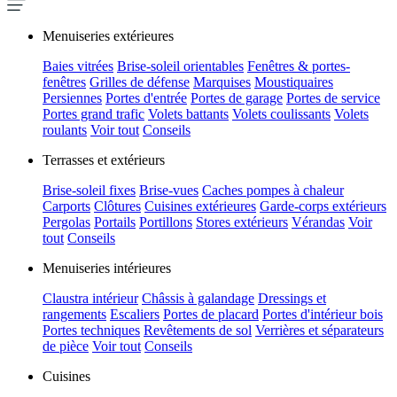
Menuiseries extérieures
Baies vitrées
Brise-soleil orientables
Fenêtres & portes-
fenêtres
Grilles de défense
Marquises
Moustiquaires
Persiennes
Portes d'entrée
Portes de garage
Portes de service
Portes grand trafic
Volets battants
Volets coulissants
Volets
roulants
Voir tout
Conseils
Terrasses et extérieurs
Brise-soleil fixes
Brise-vues
Caches pompes à chaleur
Carports
Clôtures
Cuisines extérieures
Garde-corps extérieurs
Pergolas
Portails
Portillons
Stores extérieurs
Vérandas
Voir
tout
Conseils
Menuiseries intérieures
Claustra intérieur
Châssis à galandage
Dressings et
rangements
Escaliers
Portes de placard
Portes d'intérieur bois
Portes techniques
Revêtements de sol
Verrières et séparateurs
de pièce
Voir tout
Conseils
Cuisines