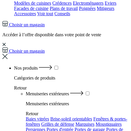
Modèles de cuisines
Crédences
Electroménagers
Eviers
Façades de cuisine
Plans de travail
Poignées
Mitigeurs
Accessoires
Voir tout
Conseils
Choisir un magasin
Accéder à l’offre disponible dans votre point de vente
Choisir un magasin
Nos produits
Catégories
de produits
Retour
Menuiseries extérieures
Menuiseries extérieures
Retour
Baies vitrées
Brise-soleil orientables
Fenêtres & portes-
fenêtres
Grilles de défense
Marquises
Moustiquaires
Persiennes
Portes d'entrée
Portes de garage
Portes de