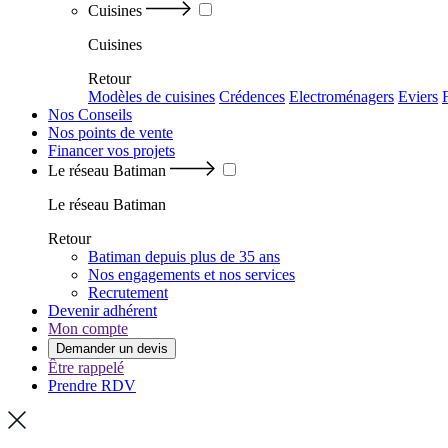
Cuisines
Cuisines
Retour
Modèles de cuisines
Crédences
Electroménagers
Eviers
Nos Conseils
Nos points de vente
Financer vos projets
Le réseau Batiman
Le réseau Batiman
Retour
Batiman depuis plus de 35 ans
Nos engagements et nos services
Recrutement
Devenir adhérent
Mon compte
Demander un devis
Être rappelé
Prendre RDV