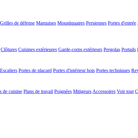
Grilles de défense
Marquises
Moustiquaires
Persiennes
Portes d'entrée
Clôtures
Cuisines extérieures
Garde-corps extérieurs
Pergolas
Portails
Escaliers
Portes de placard
Portes d'intérieur bois
Portes techniques
Rev
 de cuisine
Plans de travail
Poignées
Mitigeurs
Accessoires
Voir tout
C