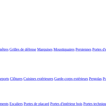
nêtres
Grilles de défense
Marquises
Moustiquaires
Persiennes
Portes d'
rports
Clôtures
Cuisines extérieures
Garde-corps extérieurs
Pergolas
Po
ements
Escaliers
Portes de placard
Portes d'intérieur bois
Portes techniq