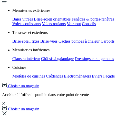
Menuiseries extérieures
Baies vitrées
Brise-soleil orientables
Fenêtres & portes-fenêtres
Volets coulissants
Volets roulants
Voir tout
Conseils
Terrasses et extérieurs
Brise-soleil fixes
Brise-vues
Caches pompes à chaleur
Carports
Menuiseries intérieures
Claustra intérieur
Châssis à galandage
Dressings et rangements
Cuisines
Modèles de cuisines
Crédences
Electroménagers
Eviers
Façades
Choisir un magasin
Accéder à l’offre disponible dans votre point de vente
Choisir un magasin