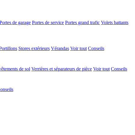
Portes de garage
Portes de service
Portes grand trafic
Volets battants
Portillons
Stores extérieurs
Vérandas
Voir tout
Conseils
êtements de sol
Verrières et séparateurs de pièce
Voir tout
Conseils
onseils