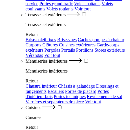
service
Portes grand trafic
Volets battants
Volets
coulissants
Volets roulants
Voir tout
Terrasses et extérieurs
Terrasses et extérieurs
Retour
Brise-soleil fixes
Brise-vues
Caches pompes à chaleur
Carports
Clôtures
Cuisines extérieures
Garde-corps
extérieurs
Pergolas
Portails
Portillons
Stores extérieurs
Vérandas
Voir tout
Menuiseries intérieures
Menuiseries intérieures
Retour
Claustra intérieur
Châssis à galandage
Dressings et
rangements
Escaliers
Portes de placard
Portes
d'intérieur bois
Portes techniques
Revêtements de sol
Verrières et séparateurs de pièce
Voir tout
Cuisines
Cuisines
Retour