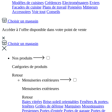
Modèles de cuisines
Crédences
Electroménagers
Eviers
Façades de cuisine
Plans de travail
Poignées
Mitigeurs
Accessoires
Voir tout
Conseils
Choisir un magasin
Accéder à l’offre disponible dans votre point de vente
Choisir un magasin
Nos produits
Catégories
de produits
Retour
Menuiseries extérieures
Menuiseries extérieures
Retour
Baies vitrées
Brise-soleil orientables
Fenêtres & portes-
fenêtres
Grilles de défense
Marquises
Moustiquaires
Persiennes
Portes d'entrée
Portes de garage
Portes de