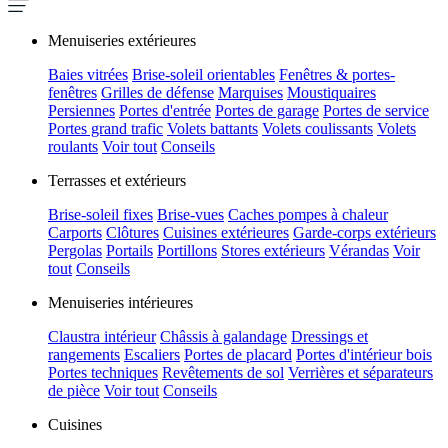
Menuiseries extérieures
Baies vitrées
Brise-soleil orientables
Fenêtres & portes-
fenêtres
Grilles de défense
Marquises
Moustiquaires
Persiennes
Portes d'entrée
Portes de garage
Portes de service
Portes grand trafic
Volets battants
Volets coulissants
Volets
roulants
Voir tout
Conseils
Terrasses et extérieurs
Brise-soleil fixes
Brise-vues
Caches pompes à chaleur
Carports
Clôtures
Cuisines extérieures
Garde-corps extérieurs
Pergolas
Portails
Portillons
Stores extérieurs
Vérandas
Voir
tout
Conseils
Menuiseries intérieures
Claustra intérieur
Châssis à galandage
Dressings et
rangements
Escaliers
Portes de placard
Portes d'intérieur bois
Portes techniques
Revêtements de sol
Verrières et séparateurs
de pièce
Voir tout
Conseils
Cuisines