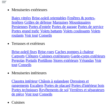
Menuiseries extérieures
Baies vitrées
Brise-soleil orientables
Fenêtres & portes-
fenêtres
Grilles de défense
Marquises
Moustiquaires
Persiennes
Portes d'entrée
Portes de garage
Portes de service
Portes grand trafic
Volets battants
Volets coulissants
Volets
roulants
Voir tout
Conseils
Terrasses et extérieurs
Brise-soleil fixes
Brise-vues
Caches pompes à chaleur
Carports
Clôtures
Cuisines extérieures
Garde-corps extérieurs
Pergolas
Portails
Portillons
Stores extérieurs
Vérandas
Voir
tout
Conseils
Menuiseries intérieures
Claustra intérieur
Châssis à galandage
Dressings et
rangements
Escaliers
Portes de placard
Portes d'intérieur bois
Portes techniques
Revêtements de sol
Verrières et séparateurs
de pièce
Voir tout
Conseils
Cuisines