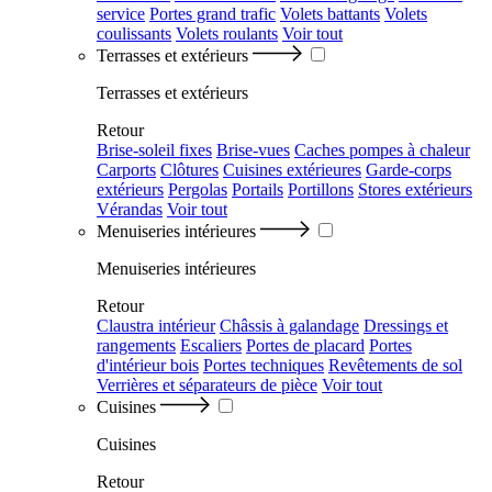
service
Portes grand trafic
Volets battants
Volets
coulissants
Volets roulants
Voir tout
Terrasses et extérieurs
Terrasses et extérieurs
Retour
Brise-soleil fixes
Brise-vues
Caches pompes à chaleur
Carports
Clôtures
Cuisines extérieures
Garde-corps
extérieurs
Pergolas
Portails
Portillons
Stores extérieurs
Vérandas
Voir tout
Menuiseries intérieures
Menuiseries intérieures
Retour
Claustra intérieur
Châssis à galandage
Dressings et
rangements
Escaliers
Portes de placard
Portes
d'intérieur bois
Portes techniques
Revêtements de sol
Verrières et séparateurs de pièce
Voir tout
Cuisines
Cuisines
Retour