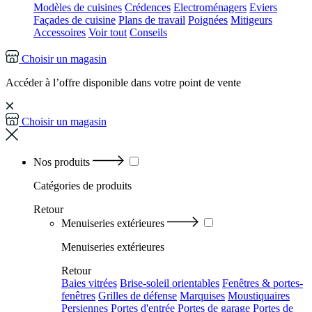
Modèles de cuisines
Crédences
Electroménagers
Eviers
Façades de cuisine
Plans de travail
Poignées
Mitigeurs
Accessoires
Voir tout
Conseils
Choisir un magasin
Accéder à l’offre disponible dans votre point de vente
Choisir un magasin
Nos produits
Catégories
de produits
Retour
Menuiseries extérieures
Menuiseries extérieures
Retour
Baies vitrées
Brise-soleil orientables
Fenêtres & portes-
fenêtres
Grilles de défense
Marquises
Moustiquaires
Persiennes
Portes d'entrée
Portes de garage
Portes de