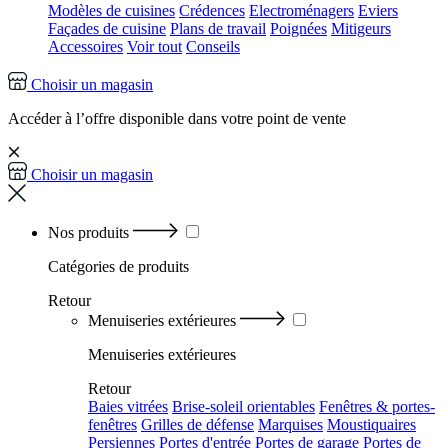
Modèles de cuisines
Crédences
Electroménagers
Eviers
Façades de cuisine
Plans de travail
Poignées
Mitigeurs
Accessoires
Voir tout
Conseils
Choisir un magasin
Accéder à l’offre disponible dans votre point de vente
Choisir un magasin
Nos produits
Catégories
de produits
Retour
Menuiseries extérieures
Menuiseries extérieures
Retour
Baies vitrées
Brise-soleil orientables
Fenêtres & portes-
fenêtres
Grilles de défense
Marquises
Moustiquaires
Persiennes
Portes d'entrée
Portes de garage
Portes de