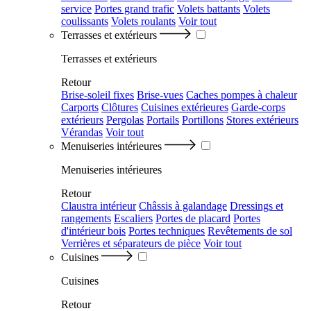
service
Portes grand trafic
Volets battants
Volets
coulissants
Volets roulants
Voir tout
Terrasses et extérieurs
Terrasses et extérieurs
Retour
Brise-soleil fixes
Brise-vues
Caches pompes à chaleur
Carports
Clôtures
Cuisines extérieures
Garde-corps
extérieurs
Pergolas
Portails
Portillons
Stores extérieurs
Vérandas
Voir tout
Menuiseries intérieures
Menuiseries intérieures
Retour
Claustra intérieur
Châssis à galandage
Dressings et
rangements
Escaliers
Portes de placard
Portes
d'intérieur bois
Portes techniques
Revêtements de sol
Verrières et séparateurs de pièce
Voir tout
Cuisines
Cuisines
Retour