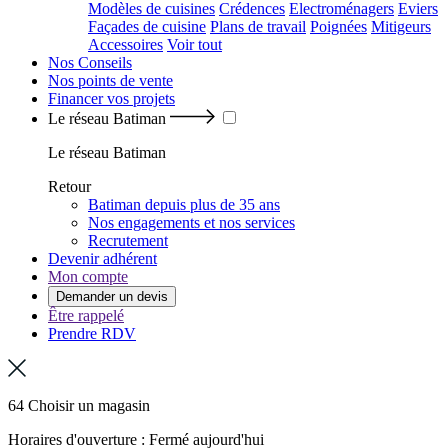
Modèles de cuisines
Crédences
Electroménagers
Eviers
Façades de cuisine
Plans de travail
Poignées
Mitigeurs
Accessoires
Voir tout
Nos Conseils
Nos points de vente
Financer vos projets
Le réseau Batiman
Le réseau Batiman
Retour
Batiman depuis plus de 35 ans
Nos engagements et nos services
Recrutement
Devenir adhérent
Mon compte
Demander un devis
Être rappelé
Prendre RDV
64 Choisir un magasin
Horaires d'ouverture : Fermé aujourd'hui