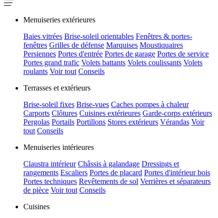
Menuiseries extérieures
Baies vitrées
Brise-soleil orientables
Fenêtres & portes-
fenêtres
Grilles de défense
Marquises
Moustiquaires
Persiennes
Portes d'entrée
Portes de garage
Portes de service
Portes grand trafic
Volets battants
Volets coulissants
Volets
roulants
Voir tout
Conseils
Terrasses et extérieurs
Brise-soleil fixes
Brise-vues
Caches pompes à chaleur
Carports
Clôtures
Cuisines extérieures
Garde-corps extérieurs
Pergolas
Portails
Portillons
Stores extérieurs
Vérandas
Voir
tout
Conseils
Menuiseries intérieures
Claustra intérieur
Châssis à galandage
Dressings et
rangements
Escaliers
Portes de placard
Portes d'intérieur bois
Portes techniques
Revêtements de sol
Verrières et séparateurs
de pièce
Voir tout
Conseils
Cuisines