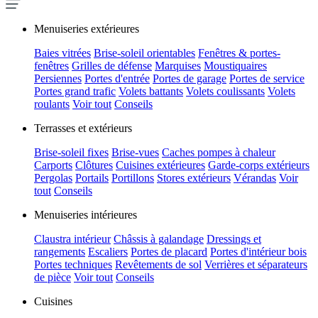
Menuiseries extérieures
Baies vitrées
Brise-soleil orientables
Fenêtres & portes-
fenêtres
Grilles de défense
Marquises
Moustiquaires
Persiennes
Portes d'entrée
Portes de garage
Portes de service
Portes grand trafic
Volets battants
Volets coulissants
Volets
roulants
Voir tout
Conseils
Terrasses et extérieurs
Brise-soleil fixes
Brise-vues
Caches pompes à chaleur
Carports
Clôtures
Cuisines extérieures
Garde-corps extérieurs
Pergolas
Portails
Portillons
Stores extérieurs
Vérandas
Voir
tout
Conseils
Menuiseries intérieures
Claustra intérieur
Châssis à galandage
Dressings et
rangements
Escaliers
Portes de placard
Portes d'intérieur bois
Portes techniques
Revêtements de sol
Verrières et séparateurs
de pièce
Voir tout
Conseils
Cuisines