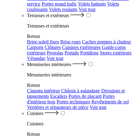
service
Portes grand trafic
Volets battants
Volets
coulissants
Volets roulants
Voir tout
Terrasses et extérieurs
Terrasses et extérieurs
Retour
Brise-soleil fixes
Brise-vues
Caches pompes à chaleur
Carports
Clôtures
Cuisines extérieures
Garde-corps
extérieurs
Pergolas
Portails
Portillons
Stores extérieurs
Vérandas
Voir tout
Menuiseries intérieures
Menuiseries intérieures
Retour
Claustra intérieur
Châssis à galandage
Dressings et
rangements
Escaliers
Portes de placard
Portes
d'intérieur bois
Portes techniques
Revêtements de sol
Verrières et séparateurs de pièce
Voir tout
Cuisines
Cuisines
Retour