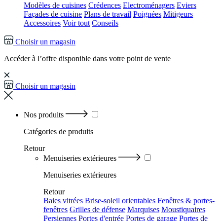
Modèles de cuisines
Crédences
Electroménagers
Eviers
Façades de cuisine
Plans de travail
Poignées
Mitigeurs
Accessoires
Voir tout
Conseils
Choisir un magasin
Accéder à l’offre disponible dans votre point de vente
Choisir un magasin
Nos produits
Catégories
de produits
Retour
Menuiseries extérieures
Menuiseries extérieures
Retour
Baies vitrées
Brise-soleil orientables
Fenêtres & portes-
fenêtres
Grilles de défense
Marquises
Moustiquaires
Persiennes
Portes d'entrée
Portes de garage
Portes de