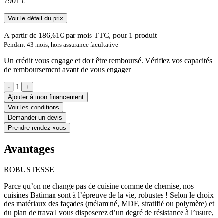
7901 €
Voir le détail du prix
A partir de
186,61
€ par mois TTC
, pour
1
produit
Pendant
43
mois, hors assurance facultative
Un crédit vous engage et doit être remboursé. Vérifiez vos capacités
de remboursement avant de vous engager
1
-
+
Ajouter à mon financement
Voir les conditions
Demander un devis
Prendre rendez-vous
Avantages
ROBUSTESSE
Parce qu’on ne change pas de cuisine comme de chemise, nos
cuisines Batiman sont à l’épreuve de la vie, robustes ! Selon le choix
des matériaux des façades (mélaminé, MDF, stratifié ou polymère) et
du plan de travail vous disposerez d’un degré de résistance à l’usure,