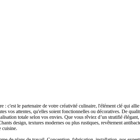
e : c'est le partenaire de votre créativité culinaire, l'élément clé qui allie
es vos attentes, qu'elles soient fonctionnelles ou décoratives. De qualit
nalisation totale selon vos envies. Que vous rêviez d’un stratifié élég
. Chants design, textures modernes ou plus rustiques, revêtement antibact
 cuisine.
me de plans de travail. Conception, fabrication, installation, nos expert