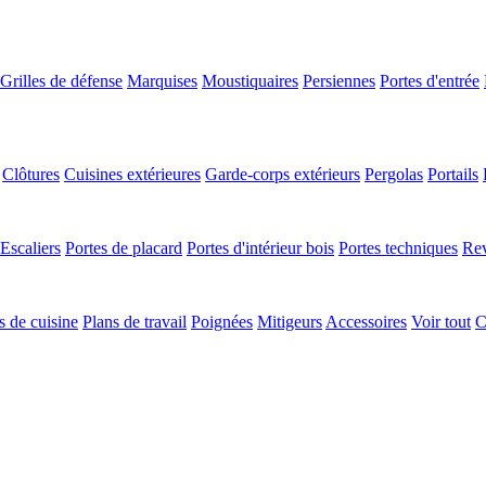
Grilles de défense
Marquises
Moustiquaires
Persiennes
Portes d'entrée
Clôtures
Cuisines extérieures
Garde-corps extérieurs
Pergolas
Portails
Escaliers
Portes de placard
Portes d'intérieur bois
Portes techniques
Rev
 de cuisine
Plans de travail
Poignées
Mitigeurs
Accessoires
Voir tout
C