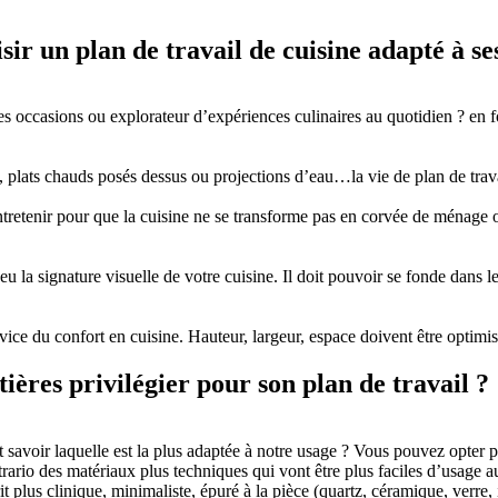
ir un plan de travail de cuisine adapté à se
des occasions ou explorateur d’expériences culinaires au quotidien ? en f
 plats chauds posés dessus ou projections d’eau…la vie de plan de travail
à entretenir pour que la cuisine ne se transforme pas en corvée de ménag
peu la signature visuelle de votre cuisine. Il doit pouvoir se fonde dans
rvice du confort en cuisine. Hauteur, largeur, espace doivent être optimi
ières privilégier pour son plan de travail ?
 savoir laquelle est la plus adaptée à notre usage ? Vous pouvez opter p
rario des matériaux plus techniques qui vont être plus faciles d’usage au
rit plus clinique, minimaliste, épuré à la pièce (quartz, céramique, verre