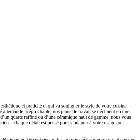
 esthétique et praticité et qui va souligner le style de votre cuisine.
é allemande irréprochable, nos plans de travail se déclinent en une
ant, d’un quartz raffiné ou d’une céramique haut de gamme, nous vous
érien... chaque détail est pensé pour s’adapter à votre usage au
s Batiman ne laissent rien au hasard pour réaliser votre projet cuisine