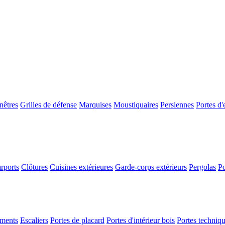
nêtres
Grilles de défense
Marquises
Moustiquaires
Persiennes
Portes d'
rports
Clôtures
Cuisines extérieures
Garde-corps extérieurs
Pergolas
Po
ements
Escaliers
Portes de placard
Portes d'intérieur bois
Portes techniq