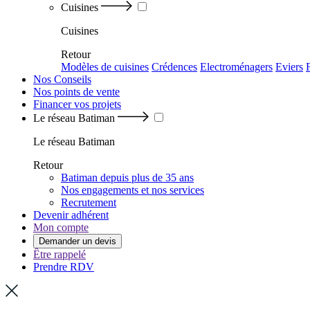
Cuisines
Cuisines
Retour
Modèles de cuisines
Crédences
Electroménagers
Eviers
Nos Conseils
Nos points de vente
Financer vos projets
Le réseau Batiman
Le réseau Batiman
Retour
Batiman depuis plus de 35 ans
Nos engagements et nos services
Recrutement
Devenir adhérent
Mon compte
Demander un devis
Être rappelé
Prendre RDV