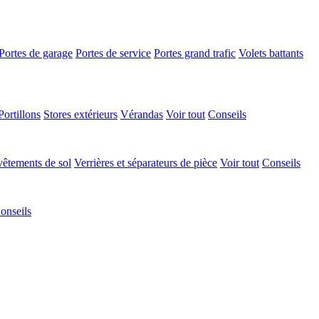
Portes de garage
Portes de service
Portes grand trafic
Volets battants
Portillons
Stores extérieurs
Vérandas
Voir tout
Conseils
êtements de sol
Verrières et séparateurs de pièce
Voir tout
Conseils
onseils