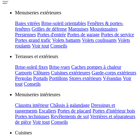
Menuiseries extérieures
Baies vitrées
Brise-soleil orientables
Fenêtres & portes-
fenêtres
Grilles de défense
Marquises
Moustiquaires
Persiennes
Portes d'entrée
Portes de garage
Portes de service
Portes grand trafic
Volets battants
Volets coulissants
Volets
roulants
Voir tout
Conseils
Terrasses et extérieurs
Brise-soleil fixes
Brise-vues
Caches pompes à chaleur
Carports
Clôtures
Cuisines extérieures
Garde-corps extérieurs
Pergolas
Portails
Portillons
Stores extérieurs
Vérandas
Voir
tout
Conseils
Menuiseries intérieures
Claustra intérieur
Châssis à galandage
Dressings et
rangements
Escaliers
Portes de placard
Portes d'intérieur bois
Portes techniques
Revêtements de sol
Verrières et séparateurs
de pièce
Voir tout
Conseils
Cuisines