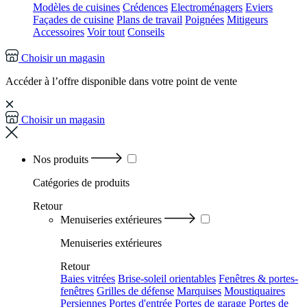
Modèles de cuisines
Crédences
Electroménagers
Eviers
Façades de cuisine
Plans de travail
Poignées
Mitigeurs
Accessoires
Voir tout
Conseils
Choisir un magasin
Accéder à l’offre disponible dans votre point de vente
Choisir un magasin
Nos produits
Catégories
de produits
Retour
Menuiseries extérieures
Menuiseries extérieures
Retour
Baies vitrées
Brise-soleil orientables
Fenêtres & portes-
fenêtres
Grilles de défense
Marquises
Moustiquaires
Persiennes
Portes d'entrée
Portes de garage
Portes de