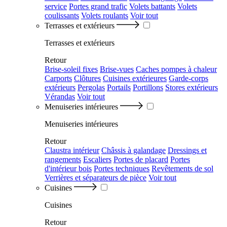
service
Portes grand trafic
Volets battants
Volets
coulissants
Volets roulants
Voir tout
Terrasses et extérieurs
Terrasses et extérieurs
Retour
Brise-soleil fixes
Brise-vues
Caches pompes à chaleur
Carports
Clôtures
Cuisines extérieures
Garde-corps
extérieurs
Pergolas
Portails
Portillons
Stores extérieurs
Vérandas
Voir tout
Menuiseries intérieures
Menuiseries intérieures
Retour
Claustra intérieur
Châssis à galandage
Dressings et
rangements
Escaliers
Portes de placard
Portes
d'intérieur bois
Portes techniques
Revêtements de sol
Verrières et séparateurs de pièce
Voir tout
Cuisines
Cuisines
Retour