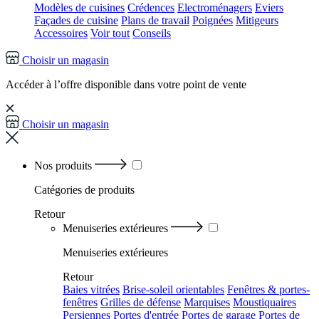
Modèles de cuisines
Crédences
Electroménagers
Eviers
Façades de cuisine
Plans de travail
Poignées
Mitigeurs
Accessoires
Voir tout
Conseils
Choisir un magasin
Accéder à l’offre disponible dans votre point de vente
Choisir un magasin
Nos produits
Catégories
de produits
Retour
Menuiseries extérieures
Menuiseries extérieures
Retour
Baies vitrées
Brise-soleil orientables
Fenêtres & portes-
fenêtres
Grilles de défense
Marquises
Moustiquaires
Persiennes
Portes d'entrée
Portes de garage
Portes de