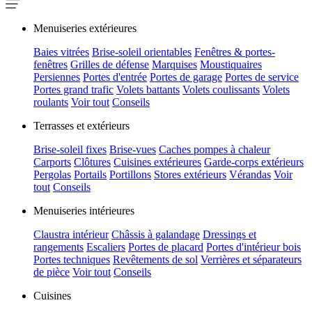
Menuiseries extérieures
Baies vitrées
Brise-soleil orientables
Fenêtres & portes-
fenêtres
Grilles de défense
Marquises
Moustiquaires
Persiennes
Portes d'entrée
Portes de garage
Portes de service
Portes grand trafic
Volets battants
Volets coulissants
Volets
roulants
Voir tout
Conseils
Terrasses et extérieurs
Brise-soleil fixes
Brise-vues
Caches pompes à chaleur
Carports
Clôtures
Cuisines extérieures
Garde-corps extérieurs
Pergolas
Portails
Portillons
Stores extérieurs
Vérandas
Voir
tout
Conseils
Menuiseries intérieures
Claustra intérieur
Châssis à galandage
Dressings et
rangements
Escaliers
Portes de placard
Portes d'intérieur bois
Portes techniques
Revêtements de sol
Verrières et séparateurs
de pièce
Voir tout
Conseils
Cuisines