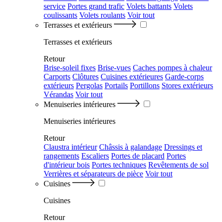
service
Portes grand trafic
Volets battants
Volets
coulissants
Volets roulants
Voir tout
Terrasses et extérieurs
Terrasses et extérieurs
Retour
Brise-soleil fixes
Brise-vues
Caches pompes à chaleur
Carports
Clôtures
Cuisines extérieures
Garde-corps
extérieurs
Pergolas
Portails
Portillons
Stores extérieurs
Vérandas
Voir tout
Menuiseries intérieures
Menuiseries intérieures
Retour
Claustra intérieur
Châssis à galandage
Dressings et
rangements
Escaliers
Portes de placard
Portes
d'intérieur bois
Portes techniques
Revêtements de sol
Verrières et séparateurs de pièce
Voir tout
Cuisines
Cuisines
Retour