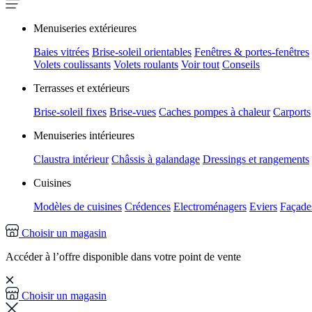
Menuiseries extérieures
Baies vitrées
Brise-soleil orientables
Fenêtres & portes-fenêtres
Volets coulissants
Volets roulants
Voir tout
Conseils
Terrasses et extérieurs
Brise-soleil fixes
Brise-vues
Caches pompes à chaleur
Carports
Menuiseries intérieures
Claustra intérieur
Châssis à galandage
Dressings et rangements
Cuisines
Modèles de cuisines
Crédences
Electroménagers
Eviers
Façades
Choisir un magasin
Accéder à l’offre disponible dans votre point de vente
Choisir un magasin