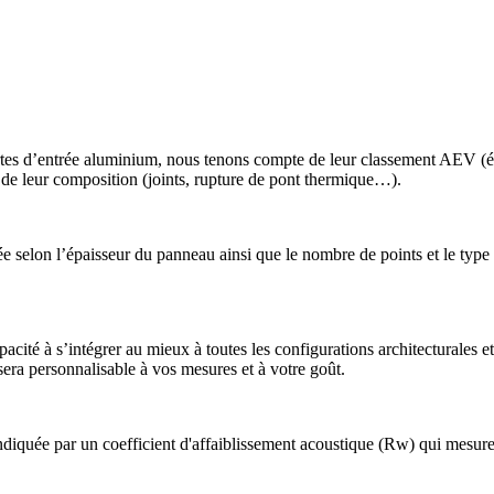
tes d’entrée aluminium, nous tenons compte de leur classement AEV (éta
t de leur composition (joints, rupture de pont thermique…).
luée selon l’épaisseur du panneau ainsi que le nombre de points et le typ
ité à s’intégrer au mieux à toutes les configurations architecturales et
 sera personnalisable à vos mesures et à votre goût.
iquée par un coefficient d'affaiblissement acoustique (Rw)​ qui mesure s