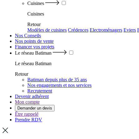
Cuisines
Cuisines
Retour
Modèles de cuisines
Crédences
Electroménagers
Eviers
Nos Conseils
Nos points de vente
Financer vos projets
Le réseau Batiman
Le réseau Batiman
Retour
Batiman depuis plus de 35 ans
Nos engagements et nos services
Recrutement
Devenir adhérent
Mon compte
Demander un devis
Être rappelé
Prendre RDV