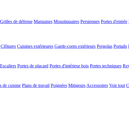
Grilles de défense
Marquises
Moustiquaires
Persiennes
Portes d'entrée
Clôtures
Cuisines extérieures
Garde-corps extérieurs
Pergolas
Portails
Escaliers
Portes de placard
Portes d'intérieur bois
Portes techniques
Rev
 de cuisine
Plans de travail
Poignées
Mitigeurs
Accessoires
Voir tout
C