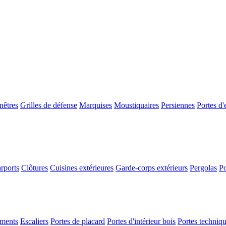
nêtres
Grilles de défense
Marquises
Moustiquaires
Persiennes
Portes d'
rports
Clôtures
Cuisines extérieures
Garde-corps extérieurs
Pergolas
Po
ements
Escaliers
Portes de placard
Portes d'intérieur bois
Portes techniq