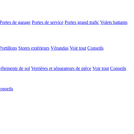
Portes de garage
Portes de service
Portes grand trafic
Volets battants
Portillons
Stores extérieurs
Vérandas
Voir tout
Conseils
êtements de sol
Verrières et séparateurs de pièce
Voir tout
Conseils
onseils