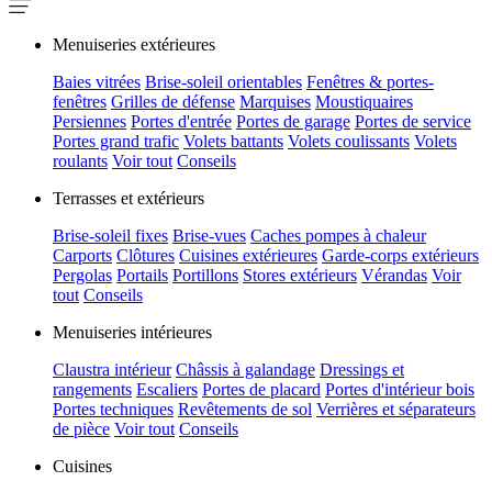
Menuiseries extérieures
Baies vitrées
Brise-soleil orientables
Fenêtres & portes-
fenêtres
Grilles de défense
Marquises
Moustiquaires
Persiennes
Portes d'entrée
Portes de garage
Portes de service
Portes grand trafic
Volets battants
Volets coulissants
Volets
roulants
Voir tout
Conseils
Terrasses et extérieurs
Brise-soleil fixes
Brise-vues
Caches pompes à chaleur
Carports
Clôtures
Cuisines extérieures
Garde-corps extérieurs
Pergolas
Portails
Portillons
Stores extérieurs
Vérandas
Voir
tout
Conseils
Menuiseries intérieures
Claustra intérieur
Châssis à galandage
Dressings et
rangements
Escaliers
Portes de placard
Portes d'intérieur bois
Portes techniques
Revêtements de sol
Verrières et séparateurs
de pièce
Voir tout
Conseils
Cuisines