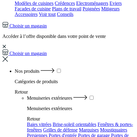
Modèles de cuisines
Crédences
Electroménagers
Eviers
Façades de cuisine
Plans de travail
Poignées
Mitigeurs
Accessoires
Voir tout
Conseils
Choisir un magasin
Accéder à l’offre disponible dans votre point de vente
Choisir un magasin
Nos produits
Catégories
de produits
Retour
Menuiseries extérieures
Menuiseries extérieures
Retour
Baies vitrées
Brise-soleil orientables
Fenêtres & portes-
fenêtres
Grilles de défense
Marquises
Moustiquaires
Persiennes
Portes d'entrée
Portes de garage
Portes de