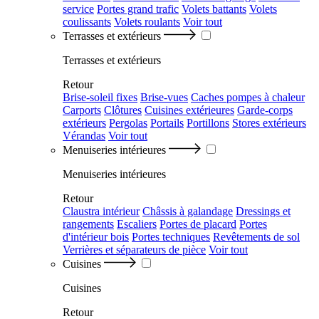
service
Portes grand trafic
Volets battants
Volets
coulissants
Volets roulants
Voir tout
Terrasses et extérieurs
Terrasses et extérieurs
Retour
Brise-soleil fixes
Brise-vues
Caches pompes à chaleur
Carports
Clôtures
Cuisines extérieures
Garde-corps
extérieurs
Pergolas
Portails
Portillons
Stores extérieurs
Vérandas
Voir tout
Menuiseries intérieures
Menuiseries intérieures
Retour
Claustra intérieur
Châssis à galandage
Dressings et
rangements
Escaliers
Portes de placard
Portes
d'intérieur bois
Portes techniques
Revêtements de sol
Verrières et séparateurs de pièce
Voir tout
Cuisines
Cuisines
Retour