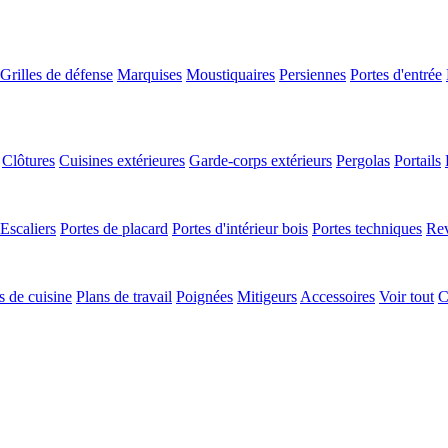
Grilles de défense
Marquises
Moustiquaires
Persiennes
Portes d'entrée
Clôtures
Cuisines extérieures
Garde-corps extérieurs
Pergolas
Portails
Escaliers
Portes de placard
Portes d'intérieur bois
Portes techniques
Rev
 de cuisine
Plans de travail
Poignées
Mitigeurs
Accessoires
Voir tout
C