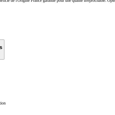
bénéficie de l'Origine France garantie pour une qualité irréprochable.
s
tion