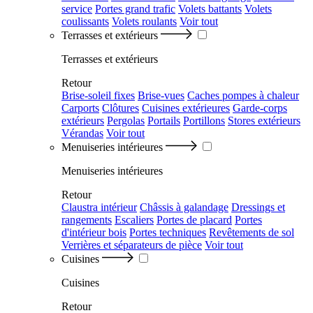
service
Portes grand trafic
Volets battants
Volets
coulissants
Volets roulants
Voir tout
Terrasses et extérieurs
Terrasses et extérieurs
Retour
Brise-soleil fixes
Brise-vues
Caches pompes à chaleur
Carports
Clôtures
Cuisines extérieures
Garde-corps
extérieurs
Pergolas
Portails
Portillons
Stores extérieurs
Vérandas
Voir tout
Menuiseries intérieures
Menuiseries intérieures
Retour
Claustra intérieur
Châssis à galandage
Dressings et
rangements
Escaliers
Portes de placard
Portes
d'intérieur bois
Portes techniques
Revêtements de sol
Verrières et séparateurs de pièce
Voir tout
Cuisines
Cuisines
Retour