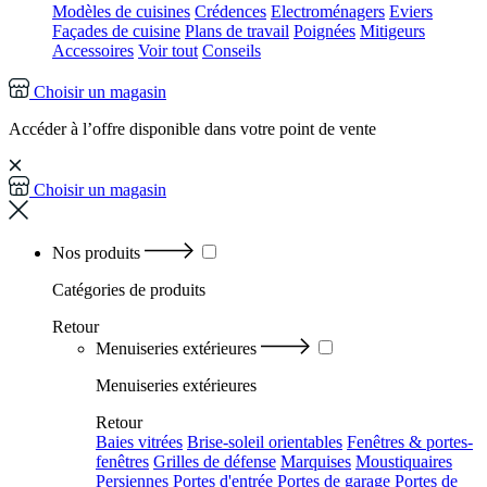
Modèles de cuisines
Crédences
Electroménagers
Eviers
Façades de cuisine
Plans de travail
Poignées
Mitigeurs
Accessoires
Voir tout
Conseils
Choisir un magasin
Accéder à l’offre disponible dans votre point de vente
Choisir un magasin
Nos produits
Catégories
de produits
Retour
Menuiseries extérieures
Menuiseries extérieures
Retour
Baies vitrées
Brise-soleil orientables
Fenêtres & portes-
fenêtres
Grilles de défense
Marquises
Moustiquaires
Persiennes
Portes d'entrée
Portes de garage
Portes de