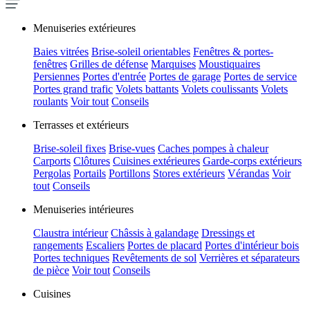
Menuiseries extérieures
Baies vitrées
Brise-soleil orientables
Fenêtres & portes-
fenêtres
Grilles de défense
Marquises
Moustiquaires
Persiennes
Portes d'entrée
Portes de garage
Portes de service
Portes grand trafic
Volets battants
Volets coulissants
Volets
roulants
Voir tout
Conseils
Terrasses et extérieurs
Brise-soleil fixes
Brise-vues
Caches pompes à chaleur
Carports
Clôtures
Cuisines extérieures
Garde-corps extérieurs
Pergolas
Portails
Portillons
Stores extérieurs
Vérandas
Voir
tout
Conseils
Menuiseries intérieures
Claustra intérieur
Châssis à galandage
Dressings et
rangements
Escaliers
Portes de placard
Portes d'intérieur bois
Portes techniques
Revêtements de sol
Verrières et séparateurs
de pièce
Voir tout
Conseils
Cuisines