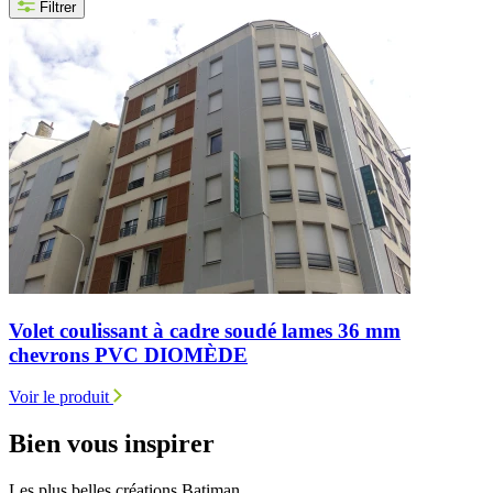
Filtrer
Volet coulissant à cadre soudé lames 36 mm
chevrons PVC DIOMÈDE
Voir le produit
Bien
vous inspirer
Les plus belles créations Batiman