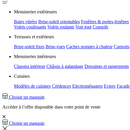
Menuiseries extérieures
Baies vitrées
Brise-soleil orientables
Fenêtres & portes-fenêtres
Volets coulissants
Volets roulants
Voir tout
Conseils
Terrasses et extérieurs
Brise-soleil fixes
Brise-vues
Caches pompes à chaleur
Carports
Menuiseries intérieures
Claustra intérieur
Châssis à galandage
Dressings et rangements
Cuisines
Modèles de cuisines
Crédences
Electroménagers
Eviers
Façades
Choisir un magasin
Accéder à l’offre disponible dans votre point de vente
Choisir un magasin