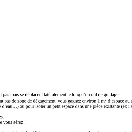
t pas mais se déplacent latéralement le long d’un rail de guidage.
2
itant pas de zone de dégagement, vous gagnez environ 1 m
d’espace au s
alle d’eau…) ou pour isoler un petit espace dans une pièce existante (ex
es.
ue vous aérez !