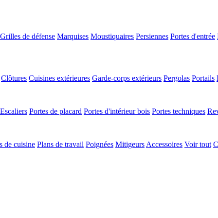
Grilles de défense
Marquises
Moustiquaires
Persiennes
Portes d'entrée
Clôtures
Cuisines extérieures
Garde-corps extérieurs
Pergolas
Portails
Escaliers
Portes de placard
Portes d'intérieur bois
Portes techniques
Rev
 de cuisine
Plans de travail
Poignées
Mitigeurs
Accessoires
Voir tout
C