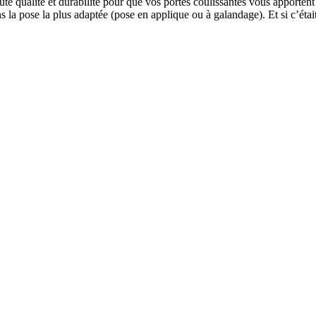
qualité et durabilité pour que vos portes coulissantes vous apportent l
 la pose la plus adaptée (pose en applique ou à galandage). Et si c’étai