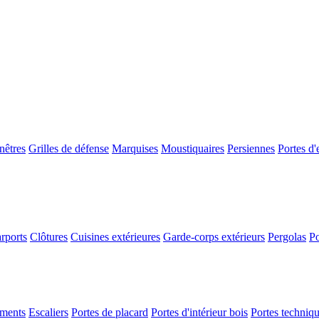
nêtres
Grilles de défense
Marquises
Moustiquaires
Persiennes
Portes d'
rports
Clôtures
Cuisines extérieures
Garde-corps extérieurs
Pergolas
Po
ements
Escaliers
Portes de placard
Portes d'intérieur bois
Portes techniq