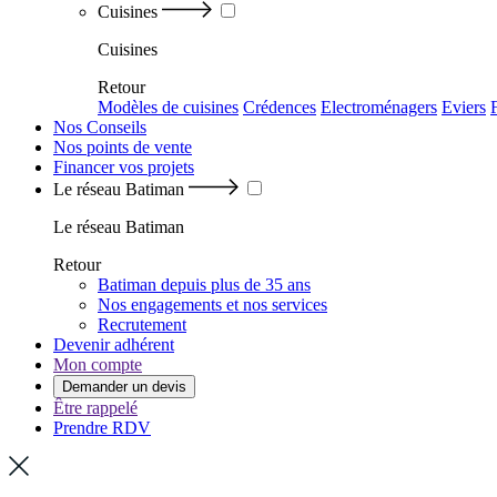
Cuisines
Cuisines
Retour
Modèles de cuisines
Crédences
Electroménagers
Eviers
Nos Conseils
Nos points de vente
Financer vos projets
Le réseau Batiman
Le réseau Batiman
Retour
Batiman depuis plus de 35 ans
Nos engagements et nos services
Recrutement
Devenir adhérent
Mon compte
Demander un devis
Être rappelé
Prendre RDV