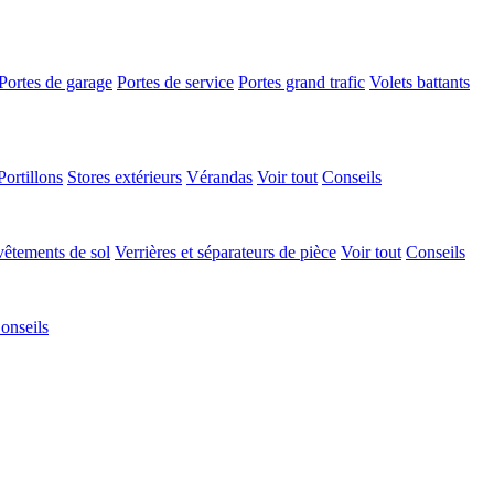
Portes de garage
Portes de service
Portes grand trafic
Volets battants
Portillons
Stores extérieurs
Vérandas
Voir tout
Conseils
êtements de sol
Verrières et séparateurs de pièce
Voir tout
Conseils
onseils