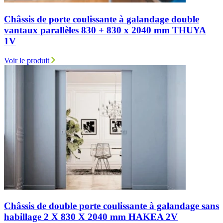
Châssis de porte coulissante à galandage double
vantaux parallèles 830 + 830 x 2040 mm THUYA
1V
Voir le produit
Châssis de double porte coulissante à galandage sans
habillage 2 X 830 X 2040 mm HAKEA 2V