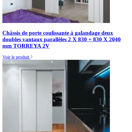
Châssis de porte coulissante à galandage deux
doubles vantaux parallèles 2 X 830 + 830 X 2040
mm TORREYA 2V
Voir le produit