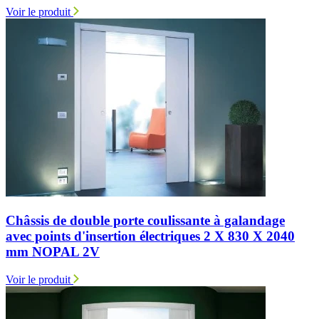
Voir le produit
Châssis de double porte coulissante à galandage
avec points d'insertion électriques 2 X 830 X 2040
mm NOPAL 2V
Voir le produit