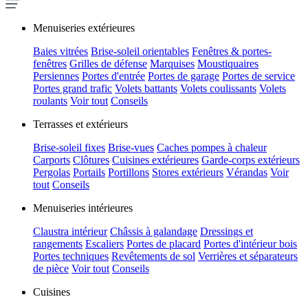
Menuiseries extérieures
Baies vitrées
Brise-soleil orientables
Fenêtres & portes-
fenêtres
Grilles de défense
Marquises
Moustiquaires
Persiennes
Portes d'entrée
Portes de garage
Portes de service
Portes grand trafic
Volets battants
Volets coulissants
Volets
roulants
Voir tout
Conseils
Terrasses et extérieurs
Brise-soleil fixes
Brise-vues
Caches pompes à chaleur
Carports
Clôtures
Cuisines extérieures
Garde-corps extérieurs
Pergolas
Portails
Portillons
Stores extérieurs
Vérandas
Voir
tout
Conseils
Menuiseries intérieures
Claustra intérieur
Châssis à galandage
Dressings et
rangements
Escaliers
Portes de placard
Portes d'intérieur bois
Portes techniques
Revêtements de sol
Verrières et séparateurs
de pièce
Voir tout
Conseils
Cuisines