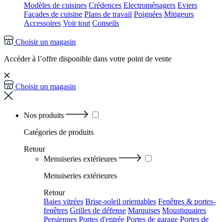
Modèles de cuisines
Crédences
Electroménagers
Eviers
Façades de cuisine
Plans de travail
Poignées
Mitigeurs
Accessoires
Voir tout
Conseils
Choisir un magasin
Accéder à l’offre disponible dans votre point de vente
Choisir un magasin
Nos produits
Catégories
de produits
Retour
Menuiseries extérieures
Menuiseries extérieures
Retour
Baies vitrées
Brise-soleil orientables
Fenêtres & portes-
fenêtres
Grilles de défense
Marquises
Moustiquaires
Persiennes
Portes d'entrée
Portes de garage
Portes de