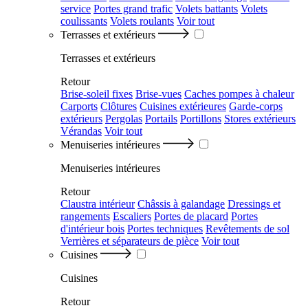
service
Portes grand trafic
Volets battants
Volets
coulissants
Volets roulants
Voir tout
Terrasses et extérieurs
Terrasses et extérieurs
Retour
Brise-soleil fixes
Brise-vues
Caches pompes à chaleur
Carports
Clôtures
Cuisines extérieures
Garde-corps
extérieurs
Pergolas
Portails
Portillons
Stores extérieurs
Vérandas
Voir tout
Menuiseries intérieures
Menuiseries intérieures
Retour
Claustra intérieur
Châssis à galandage
Dressings et
rangements
Escaliers
Portes de placard
Portes
d'intérieur bois
Portes techniques
Revêtements de sol
Verrières et séparateurs de pièce
Voir tout
Cuisines
Cuisines
Retour