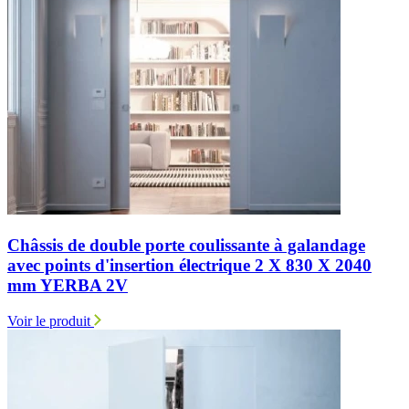
Châssis de double porte coulissante à galandage
avec points d'insertion électrique 2 X 830 X 2040
mm YERBA 2V
Voir le produit