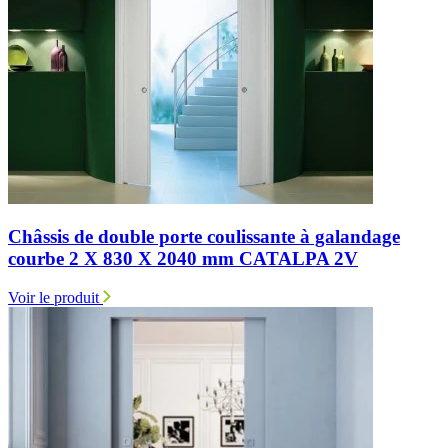
Châssis de double porte coulissante à galandage
courbe 2 X 830 X 2040 mm CATALPA 2V
Voir le produit