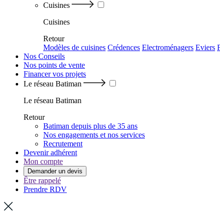
Cuisines
Cuisines
Retour
Modèles de cuisines
Crédences
Electroménagers
Eviers
Nos Conseils
Nos points de vente
Financer vos projets
Le réseau Batiman
Le réseau Batiman
Retour
Batiman depuis plus de 35 ans
Nos engagements et nos services
Recrutement
Devenir adhérent
Mon compte
Demander un devis
Être rappelé
Prendre RDV