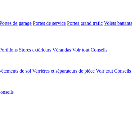
Portes de garage
Portes de service
Portes grand trafic
Volets battants
Portillons
Stores extérieurs
Vérandas
Voir tout
Conseils
êtements de sol
Verrières et séparateurs de pièce
Voir tout
Conseils
onseils