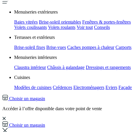
Menuiseries extérieures
Baies vitrées
Brise-soleil orientables
Fenêtres & portes-fenêtres
Volets coulissants
Volets roulants
Voir tout
Conseils
Terrasses et extérieurs
Brise-soleil fixes
Brise-vues
Caches pompes à chaleur
Carports
Menuiseries intérieures
Claustra intérieur
Châssis à galandage
Dressings et rangements
Cuisines
Modèles de cuisines
Crédences
Electroménagers
Eviers
Façades
Choisir un magasin
Accéder à l’offre disponible dans votre point de vente
Choisir un magasin