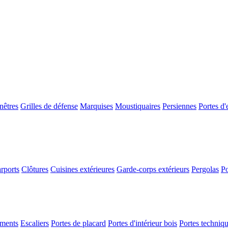
nêtres
Grilles de défense
Marquises
Moustiquaires
Persiennes
Portes d'
rports
Clôtures
Cuisines extérieures
Garde-corps extérieurs
Pergolas
Po
ements
Escaliers
Portes de placard
Portes d'intérieur bois
Portes techniq