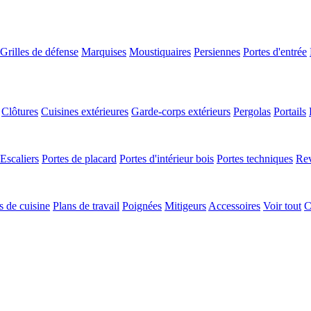
Grilles de défense
Marquises
Moustiquaires
Persiennes
Portes d'entrée
Clôtures
Cuisines extérieures
Garde-corps extérieurs
Pergolas
Portails
Escaliers
Portes de placard
Portes d'intérieur bois
Portes techniques
Rev
 de cuisine
Plans de travail
Poignées
Mitigeurs
Accessoires
Voir tout
C