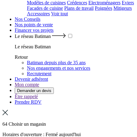
Modèles de cuisines
Crédences
Electroménagers
Eviers
Façades de cuisine
Plans de travail
Poignées
Mitigeurs
Accessoires
Voir tout
Nos Conseils
Nos points de vente
Financer vos projets
Le réseau Batiman
Le réseau Batiman
Retour
Batiman depuis plus de 35 ans
Nos engagements et nos services
Recrutement
Devenir adhérent
Mon compte
Demander un devis
Être rappelé
Prendre RDV
64 Choisir un magasin
Horaires d'ouverture : Fermé aujourd'hui