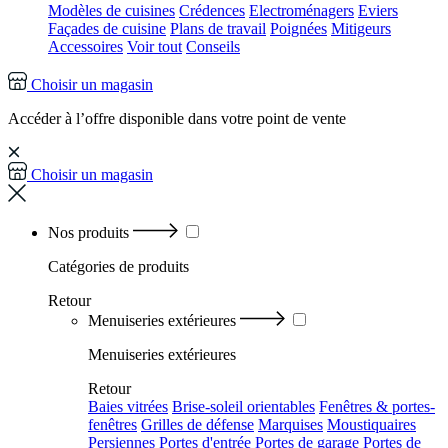
Modèles de cuisines
Crédences
Electroménagers
Eviers
Façades de cuisine
Plans de travail
Poignées
Mitigeurs
Accessoires
Voir tout
Conseils
Choisir un magasin
Accéder à l’offre disponible dans votre point de vente
Choisir un magasin
Nos produits
Catégories
de produits
Retour
Menuiseries extérieures
Menuiseries extérieures
Retour
Baies vitrées
Brise-soleil orientables
Fenêtres & portes-
fenêtres
Grilles de défense
Marquises
Moustiquaires
Persiennes
Portes d'entrée
Portes de garage
Portes de