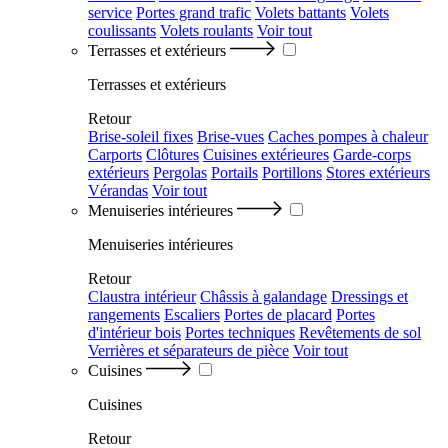
service
Portes grand trafic
Volets battants
Volets
coulissants
Volets roulants
Voir tout
Terrasses et extérieurs
Terrasses et extérieurs
Retour
Brise-soleil fixes
Brise-vues
Caches pompes à chaleur
Carports
Clôtures
Cuisines extérieures
Garde-corps
extérieurs
Pergolas
Portails
Portillons
Stores extérieurs
Vérandas
Voir tout
Menuiseries intérieures
Menuiseries intérieures
Retour
Claustra intérieur
Châssis à galandage
Dressings et
rangements
Escaliers
Portes de placard
Portes
d'intérieur bois
Portes techniques
Revêtements de sol
Verrières et séparateurs de pièce
Voir tout
Cuisines
Cuisines
Retour