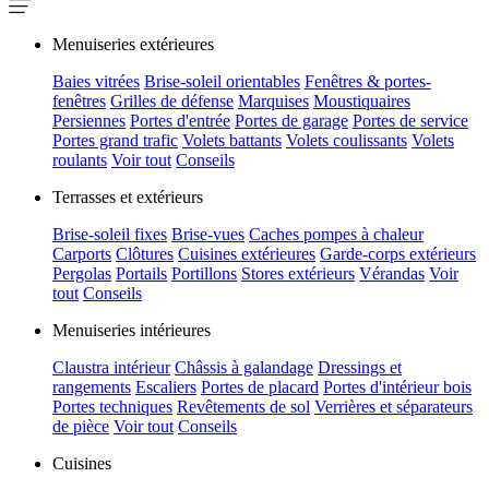
Menuiseries extérieures
Baies vitrées
Brise-soleil orientables
Fenêtres & portes-
fenêtres
Grilles de défense
Marquises
Moustiquaires
Persiennes
Portes d'entrée
Portes de garage
Portes de service
Portes grand trafic
Volets battants
Volets coulissants
Volets
roulants
Voir tout
Conseils
Terrasses et extérieurs
Brise-soleil fixes
Brise-vues
Caches pompes à chaleur
Carports
Clôtures
Cuisines extérieures
Garde-corps extérieurs
Pergolas
Portails
Portillons
Stores extérieurs
Vérandas
Voir
tout
Conseils
Menuiseries intérieures
Claustra intérieur
Châssis à galandage
Dressings et
rangements
Escaliers
Portes de placard
Portes d'intérieur bois
Portes techniques
Revêtements de sol
Verrières et séparateurs
de pièce
Voir tout
Conseils
Cuisines