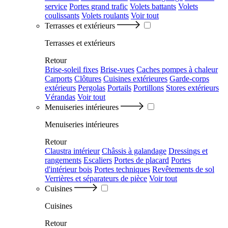
service
Portes grand trafic
Volets battants
Volets
coulissants
Volets roulants
Voir tout
Terrasses et extérieurs
Terrasses et extérieurs
Retour
Brise-soleil fixes
Brise-vues
Caches pompes à chaleur
Carports
Clôtures
Cuisines extérieures
Garde-corps
extérieurs
Pergolas
Portails
Portillons
Stores extérieurs
Vérandas
Voir tout
Menuiseries intérieures
Menuiseries intérieures
Retour
Claustra intérieur
Châssis à galandage
Dressings et
rangements
Escaliers
Portes de placard
Portes
d'intérieur bois
Portes techniques
Revêtements de sol
Verrières et séparateurs de pièce
Voir tout
Cuisines
Cuisines
Retour