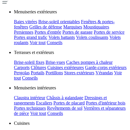
Menuiseries extérieures
Baies vitrées
Brise-soleil orientables
Fenêtres & portes-
fenêtres
Grilles de défense
Marquises
Moustiquaires
Persiennes
Portes d'entrée
Portes de garage
Portes de service
Portes grand trafic
Volets battants
Volets coulissants
Volets
roulants
Voir tout
Conseils
Terrasses et extérieurs
Brise-soleil fixes
Brise-vues
Caches pompes à chaleur
Carports
Clôtures
Cuisines extérieures
Garde-corps extérieurs
Pergolas
Portails
Portillons
Stores extérieurs
Vérandas
Voir
tout
Conseils
Menuiseries intérieures
Claustra intérieur
Châssis à galandage
Dressings et
rangements
Escaliers
Portes de placard
Portes d'intérieur bois
Portes techniques
Revêtements de sol
Verrières et séparateurs
de pièce
Voir tout
Conseils
Cuisines