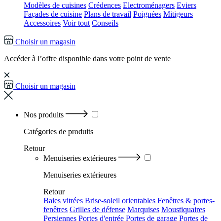
Modèles de cuisines
Crédences
Electroménagers
Eviers
Façades de cuisine
Plans de travail
Poignées
Mitigeurs
Accessoires
Voir tout
Conseils
Choisir un magasin
Accéder à l’offre disponible dans votre point de vente
Choisir un magasin
Nos produits
Catégories
de produits
Retour
Menuiseries extérieures
Menuiseries extérieures
Retour
Baies vitrées
Brise-soleil orientables
Fenêtres & portes-
fenêtres
Grilles de défense
Marquises
Moustiquaires
Persiennes
Portes d'entrée
Portes de garage
Portes de