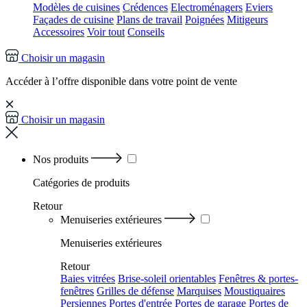
Modèles de cuisines
Crédences
Electroménagers
Eviers
Façades de cuisine
Plans de travail
Poignées
Mitigeurs
Accessoires
Voir tout
Conseils
Choisir un magasin
Accéder à l’offre disponible dans votre point de vente
Choisir un magasin
Nos produits
Catégories
de produits
Retour
Menuiseries extérieures
Menuiseries extérieures
Retour
Baies vitrées
Brise-soleil orientables
Fenêtres & portes-
fenêtres
Grilles de défense
Marquises
Moustiquaires
Persiennes
Portes d'entrée
Portes de garage
Portes de