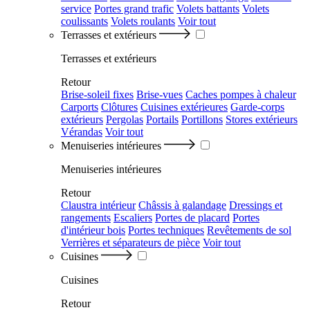
service
Portes grand trafic
Volets battants
Volets
coulissants
Volets roulants
Voir tout
Terrasses et extérieurs
Terrasses et extérieurs
Retour
Brise-soleil fixes
Brise-vues
Caches pompes à chaleur
Carports
Clôtures
Cuisines extérieures
Garde-corps
extérieurs
Pergolas
Portails
Portillons
Stores extérieurs
Vérandas
Voir tout
Menuiseries intérieures
Menuiseries intérieures
Retour
Claustra intérieur
Châssis à galandage
Dressings et
rangements
Escaliers
Portes de placard
Portes
d'intérieur bois
Portes techniques
Revêtements de sol
Verrières et séparateurs de pièce
Voir tout
Cuisines
Cuisines
Retour