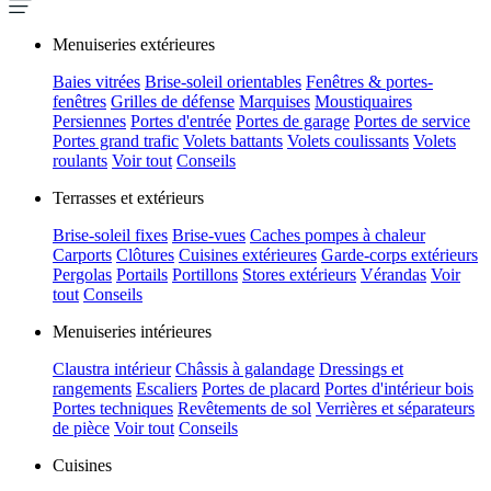
Menuiseries extérieures
Baies vitrées
Brise-soleil orientables
Fenêtres & portes-
fenêtres
Grilles de défense
Marquises
Moustiquaires
Persiennes
Portes d'entrée
Portes de garage
Portes de service
Portes grand trafic
Volets battants
Volets coulissants
Volets
roulants
Voir tout
Conseils
Terrasses et extérieurs
Brise-soleil fixes
Brise-vues
Caches pompes à chaleur
Carports
Clôtures
Cuisines extérieures
Garde-corps extérieurs
Pergolas
Portails
Portillons
Stores extérieurs
Vérandas
Voir
tout
Conseils
Menuiseries intérieures
Claustra intérieur
Châssis à galandage
Dressings et
rangements
Escaliers
Portes de placard
Portes d'intérieur bois
Portes techniques
Revêtements de sol
Verrières et séparateurs
de pièce
Voir tout
Conseils
Cuisines