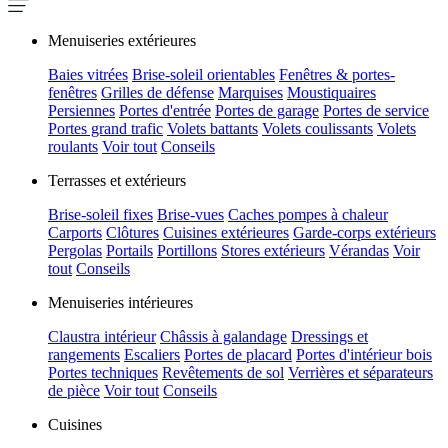
Menuiseries extérieures
Baies vitrées
Brise-soleil orientables
Fenêtres & portes-
fenêtres
Grilles de défense
Marquises
Moustiquaires
Persiennes
Portes d'entrée
Portes de garage
Portes de service
Portes grand trafic
Volets battants
Volets coulissants
Volets
roulants
Voir tout
Conseils
Terrasses et extérieurs
Brise-soleil fixes
Brise-vues
Caches pompes à chaleur
Carports
Clôtures
Cuisines extérieures
Garde-corps extérieurs
Pergolas
Portails
Portillons
Stores extérieurs
Vérandas
Voir
tout
Conseils
Menuiseries intérieures
Claustra intérieur
Châssis à galandage
Dressings et
rangements
Escaliers
Portes de placard
Portes d'intérieur bois
Portes techniques
Revêtements de sol
Verrières et séparateurs
de pièce
Voir tout
Conseils
Cuisines