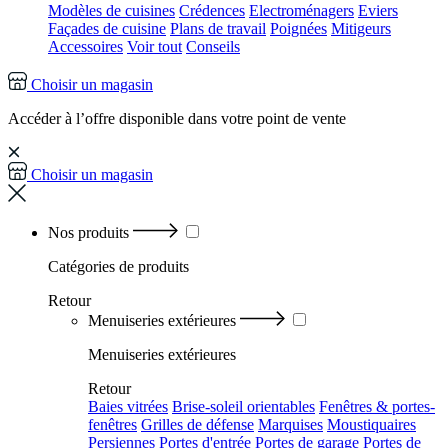
Modèles de cuisines
Crédences
Electroménagers
Eviers
Façades de cuisine
Plans de travail
Poignées
Mitigeurs
Accessoires
Voir tout
Conseils
Choisir un magasin
Accéder à l’offre disponible dans votre point de vente
Choisir un magasin
Nos produits
Catégories
de produits
Retour
Menuiseries extérieures
Menuiseries extérieures
Retour
Baies vitrées
Brise-soleil orientables
Fenêtres & portes-
fenêtres
Grilles de défense
Marquises
Moustiquaires
Persiennes
Portes d'entrée
Portes de garage
Portes de