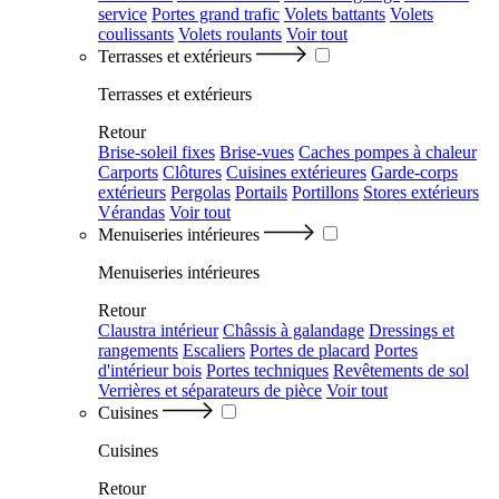
service
Portes grand trafic
Volets battants
Volets
coulissants
Volets roulants
Voir tout
Terrasses et extérieurs
Terrasses et extérieurs
Retour
Brise-soleil fixes
Brise-vues
Caches pompes à chaleur
Carports
Clôtures
Cuisines extérieures
Garde-corps
extérieurs
Pergolas
Portails
Portillons
Stores extérieurs
Vérandas
Voir tout
Menuiseries intérieures
Menuiseries intérieures
Retour
Claustra intérieur
Châssis à galandage
Dressings et
rangements
Escaliers
Portes de placard
Portes
d'intérieur bois
Portes techniques
Revêtements de sol
Verrières et séparateurs de pièce
Voir tout
Cuisines
Cuisines
Retour