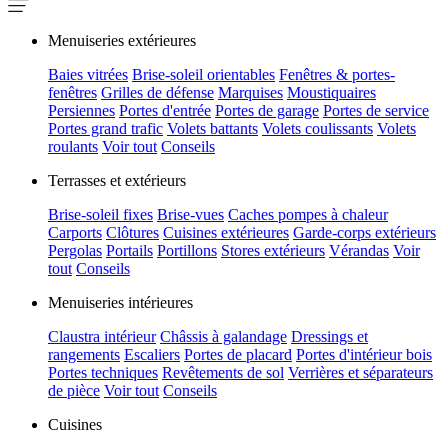
Menuiseries extérieures
Baies vitrées
Brise-soleil orientables
Fenêtres & portes-
fenêtres
Grilles de défense
Marquises
Moustiquaires
Persiennes
Portes d'entrée
Portes de garage
Portes de service
Portes grand trafic
Volets battants
Volets coulissants
Volets
roulants
Voir tout
Conseils
Terrasses et extérieurs
Brise-soleil fixes
Brise-vues
Caches pompes à chaleur
Carports
Clôtures
Cuisines extérieures
Garde-corps extérieurs
Pergolas
Portails
Portillons
Stores extérieurs
Vérandas
Voir
tout
Conseils
Menuiseries intérieures
Claustra intérieur
Châssis à galandage
Dressings et
rangements
Escaliers
Portes de placard
Portes d'intérieur bois
Portes techniques
Revêtements de sol
Verrières et séparateurs
de pièce
Voir tout
Conseils
Cuisines