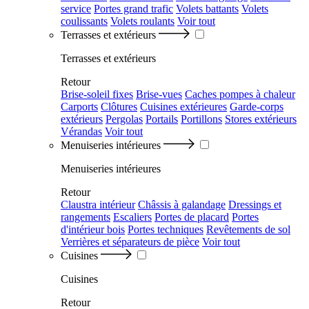
service
Portes grand trafic
Volets battants
Volets
coulissants
Volets roulants
Voir tout
Terrasses et extérieurs
Terrasses et extérieurs
Retour
Brise-soleil fixes
Brise-vues
Caches pompes à chaleur
Carports
Clôtures
Cuisines extérieures
Garde-corps
extérieurs
Pergolas
Portails
Portillons
Stores extérieurs
Vérandas
Voir tout
Menuiseries intérieures
Menuiseries intérieures
Retour
Claustra intérieur
Châssis à galandage
Dressings et
rangements
Escaliers
Portes de placard
Portes
d'intérieur bois
Portes techniques
Revêtements de sol
Verrières et séparateurs de pièce
Voir tout
Cuisines
Cuisines
Retour