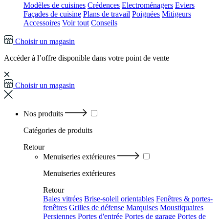
Modèles de cuisines
Crédences
Electroménagers
Eviers
Façades de cuisine
Plans de travail
Poignées
Mitigeurs
Accessoires
Voir tout
Conseils
Choisir un magasin
Accéder à l’offre disponible dans votre point de vente
Choisir un magasin
Nos produits
Catégories
de produits
Retour
Menuiseries extérieures
Menuiseries extérieures
Retour
Baies vitrées
Brise-soleil orientables
Fenêtres & portes-
fenêtres
Grilles de défense
Marquises
Moustiquaires
Persiennes
Portes d'entrée
Portes de garage
Portes de