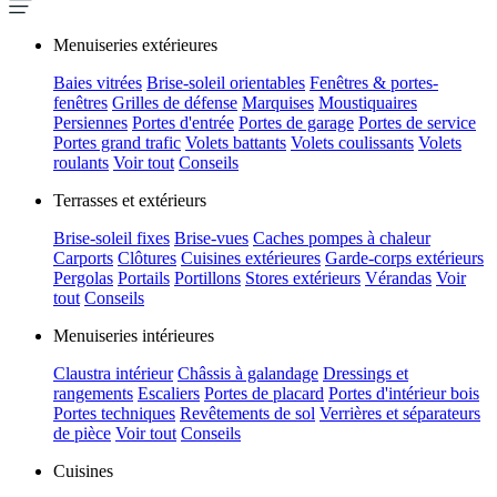
Menuiseries extérieures
Baies vitrées
Brise-soleil orientables
Fenêtres & portes-
fenêtres
Grilles de défense
Marquises
Moustiquaires
Persiennes
Portes d'entrée
Portes de garage
Portes de service
Portes grand trafic
Volets battants
Volets coulissants
Volets
roulants
Voir tout
Conseils
Terrasses et extérieurs
Brise-soleil fixes
Brise-vues
Caches pompes à chaleur
Carports
Clôtures
Cuisines extérieures
Garde-corps extérieurs
Pergolas
Portails
Portillons
Stores extérieurs
Vérandas
Voir
tout
Conseils
Menuiseries intérieures
Claustra intérieur
Châssis à galandage
Dressings et
rangements
Escaliers
Portes de placard
Portes d'intérieur bois
Portes techniques
Revêtements de sol
Verrières et séparateurs
de pièce
Voir tout
Conseils
Cuisines