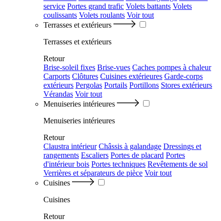
service
Portes grand trafic
Volets battants
Volets
coulissants
Volets roulants
Voir tout
Terrasses et extérieurs
Terrasses et extérieurs
Retour
Brise-soleil fixes
Brise-vues
Caches pompes à chaleur
Carports
Clôtures
Cuisines extérieures
Garde-corps
extérieurs
Pergolas
Portails
Portillons
Stores extérieurs
Vérandas
Voir tout
Menuiseries intérieures
Menuiseries intérieures
Retour
Claustra intérieur
Châssis à galandage
Dressings et
rangements
Escaliers
Portes de placard
Portes
d'intérieur bois
Portes techniques
Revêtements de sol
Verrières et séparateurs de pièce
Voir tout
Cuisines
Cuisines
Retour