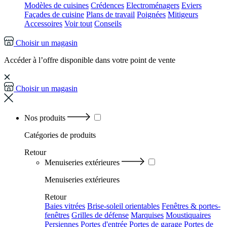
Modèles de cuisines
Crédences
Electroménagers
Eviers
Façades de cuisine
Plans de travail
Poignées
Mitigeurs
Accessoires
Voir tout
Conseils
Choisir un magasin
Accéder à l’offre disponible dans votre point de vente
Choisir un magasin
Nos produits
Catégories
de produits
Retour
Menuiseries extérieures
Menuiseries extérieures
Retour
Baies vitrées
Brise-soleil orientables
Fenêtres & portes-
fenêtres
Grilles de défense
Marquises
Moustiquaires
Persiennes
Portes d'entrée
Portes de garage
Portes de