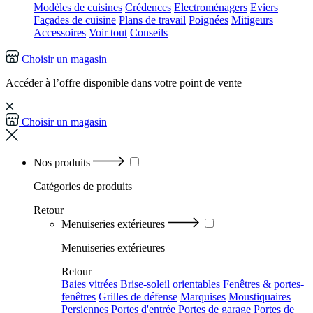
Modèles de cuisines
Crédences
Electroménagers
Eviers
Façades de cuisine
Plans de travail
Poignées
Mitigeurs
Accessoires
Voir tout
Conseils
Choisir un magasin
Accéder à l’offre disponible dans votre point de vente
Choisir un magasin
Nos produits
Catégories
de produits
Retour
Menuiseries extérieures
Menuiseries extérieures
Retour
Baies vitrées
Brise-soleil orientables
Fenêtres & portes-
fenêtres
Grilles de défense
Marquises
Moustiquaires
Persiennes
Portes d'entrée
Portes de garage
Portes de