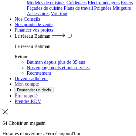
Modèles de cuisines
Crédences
Electroménagers
Eviers
Façades de cuisine
Plans de travail
Poignées
Mitigeurs
Accessoires
Voir tout
Nos Conseils
Nos points de vente
Financer vos projets
Le réseau Batiman
Le réseau Batiman
Retour
Batiman depuis plus de 35 ans
Nos engagements et nos services
Recrutement
Devenir adhérent
Mon compte
Demander un devis
Être rappelé
Prendre RDV
64 Choisir un magasin
Horaires d'ouverture : Fermé aujourd'hui