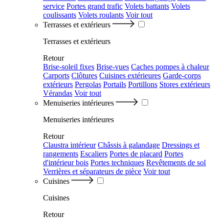
service
Portes grand trafic
Volets battants
Volets
coulissants
Volets roulants
Voir tout
Terrasses et extérieurs
Terrasses et extérieurs
Retour
Brise-soleil fixes
Brise-vues
Caches pompes à chaleur
Carports
Clôtures
Cuisines extérieures
Garde-corps
extérieurs
Pergolas
Portails
Portillons
Stores extérieurs
Vérandas
Voir tout
Menuiseries intérieures
Menuiseries intérieures
Retour
Claustra intérieur
Châssis à galandage
Dressings et
rangements
Escaliers
Portes de placard
Portes
d'intérieur bois
Portes techniques
Revêtements de sol
Verrières et séparateurs de pièce
Voir tout
Cuisines
Cuisines
Retour