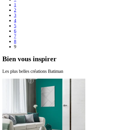
1
2
3
4
5
6
7
8
9
Bien
vous inspirer
Les plus belles créations Batiman