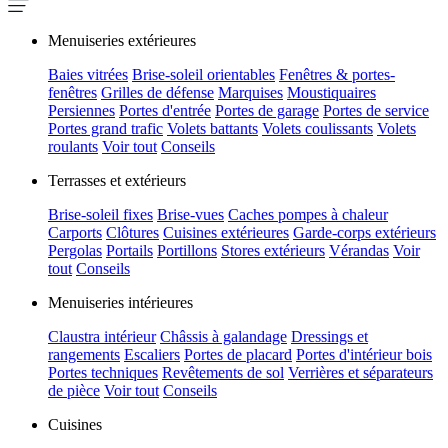
Menuiseries extérieures
Baies vitrées
Brise-soleil orientables
Fenêtres & portes-
fenêtres
Grilles de défense
Marquises
Moustiquaires
Persiennes
Portes d'entrée
Portes de garage
Portes de service
Portes grand trafic
Volets battants
Volets coulissants
Volets
roulants
Voir tout
Conseils
Terrasses et extérieurs
Brise-soleil fixes
Brise-vues
Caches pompes à chaleur
Carports
Clôtures
Cuisines extérieures
Garde-corps extérieurs
Pergolas
Portails
Portillons
Stores extérieurs
Vérandas
Voir
tout
Conseils
Menuiseries intérieures
Claustra intérieur
Châssis à galandage
Dressings et
rangements
Escaliers
Portes de placard
Portes d'intérieur bois
Portes techniques
Revêtements de sol
Verrières et séparateurs
de pièce
Voir tout
Conseils
Cuisines