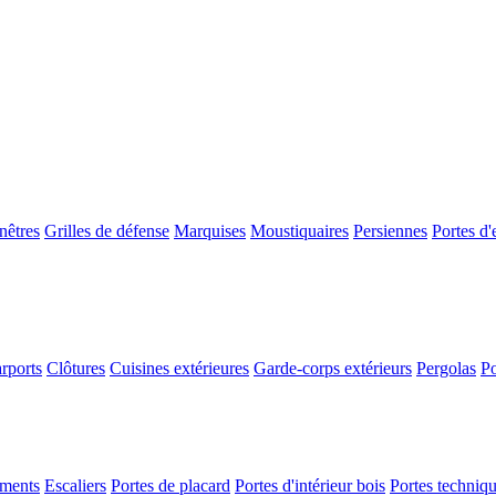
nêtres
Grilles de défense
Marquises
Moustiquaires
Persiennes
Portes d'
rports
Clôtures
Cuisines extérieures
Garde-corps extérieurs
Pergolas
Po
ements
Escaliers
Portes de placard
Portes d'intérieur bois
Portes techniq