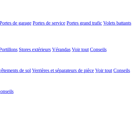
Portes de garage
Portes de service
Portes grand trafic
Volets battants
Portillons
Stores extérieurs
Vérandas
Voir tout
Conseils
êtements de sol
Verrières et séparateurs de pièce
Voir tout
Conseils
onseils