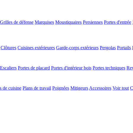
Grilles de défense
Marquises
Moustiquaires
Persiennes
Portes d'entrée
Clôtures
Cuisines extérieures
Garde-corps extérieurs
Pergolas
Portails
Escaliers
Portes de placard
Portes d'intérieur bois
Portes techniques
Rev
 de cuisine
Plans de travail
Poignées
Mitigeurs
Accessoires
Voir tout
C