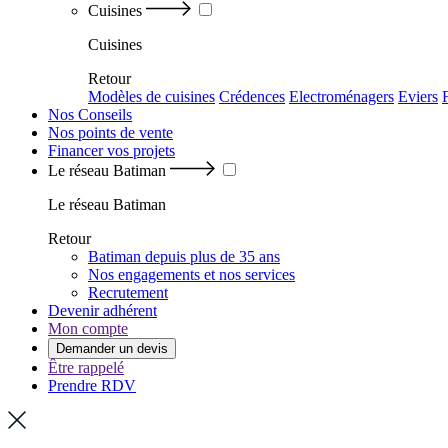
Cuisines
Cuisines
Retour
Modèles de cuisines
Crédences
Electroménagers
Eviers
Nos Conseils
Nos points de vente
Financer vos projets
Le réseau Batiman
Le réseau Batiman
Retour
Batiman depuis plus de 35 ans
Nos engagements et nos services
Recrutement
Devenir adhérent
Mon compte
Demander un devis
Être rappelé
Prendre RDV