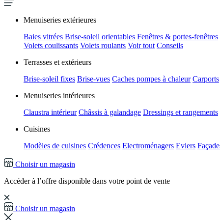
Menuiseries extérieures
Baies vitrées
Brise-soleil orientables
Fenêtres & portes-fenêtres
Volets coulissants
Volets roulants
Voir tout
Conseils
Terrasses et extérieurs
Brise-soleil fixes
Brise-vues
Caches pompes à chaleur
Carports
Menuiseries intérieures
Claustra intérieur
Châssis à galandage
Dressings et rangements
Cuisines
Modèles de cuisines
Crédences
Electroménagers
Eviers
Façades
Choisir un magasin
Accéder à l’offre disponible dans votre point de vente
Choisir un magasin