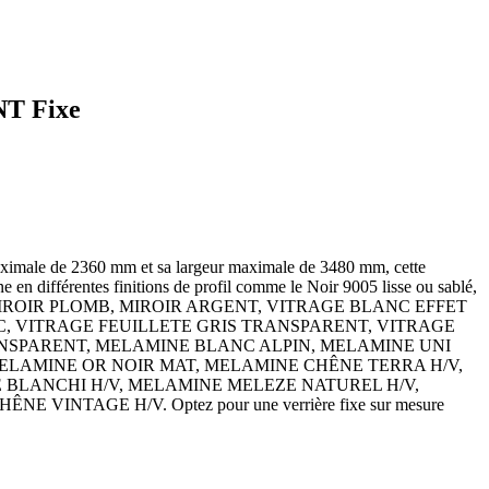
T Fixe
aximale de 2360 mm et sa largeur maximale de 3480 mm, cette
line en différentes finitions de profil comme le Noir 9005 lisse ou sablé,
RAGE CLAIR, MIROIR PLOMB, MIROIR ARGENT, VITRAGE BLANC EFFET
C, VITRAGE FEUILLETE GRIS TRANSPARENT, VITRAGE
NSPARENT, MELAMINE BLANC ALPIN, MELAMINE UNI
LAMINE OR NOIR MAT, MELAMINE CHÊNE TERRA H/V,
 BLANCHI H/V, MELAMINE MELEZE NATUREL H/V,
AGE H/V. Optez pour une verrière fixe sur mesure