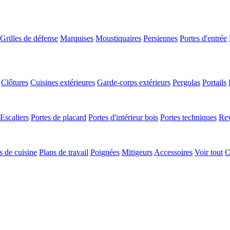
Grilles de défense
Marquises
Moustiquaires
Persiennes
Portes d'entrée
Clôtures
Cuisines extérieures
Garde-corps extérieurs
Pergolas
Portails
Escaliers
Portes de placard
Portes d'intérieur bois
Portes techniques
Rev
 de cuisine
Plans de travail
Poignées
Mitigeurs
Accessoires
Voir tout
C