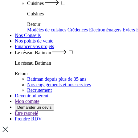
Cuisines
Cuisines
Retour
Modèles de cuisines
Crédences
Electroménagers
Eviers
Nos Conseils
Nos points de vente
Financer vos projets
Le réseau Batiman
Le réseau Batiman
Retour
Batiman depuis plus de 35 ans
Nos engagements et nos services
Recrutement
Devenir adhérent
Mon compte
Demander un devis
Être rappelé
Prendre RDV