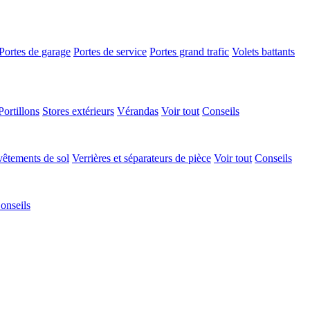
Portes de garage
Portes de service
Portes grand trafic
Volets battants
Portillons
Stores extérieurs
Vérandas
Voir tout
Conseils
êtements de sol
Verrières et séparateurs de pièce
Voir tout
Conseils
onseils