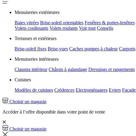
Menuiseries extérieures
Baies vitrées
Brise-soleil orientables
Fenêtres & portes-fenêtres
Volets coulissants
Volets roulants
Voir tout
Conseils
Terrasses et extérieurs
Brise-soleil fixes
Brise-vues
Caches pompes à chaleur
Carports
Menuiseries intérieures
Claustra intérieur
Châssis à galandage
Dressings et rangements
Cuisines
Modèles de cuisines
Crédences
Electroménagers
Eviers
Façades
Choisir un magasin
Accéder à l’offre disponible dans votre point de vente
Choisir un magasin