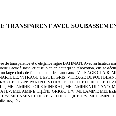
VERRE TRANSPARENT AVEC SOUBASSEMEN
uvre de transparence et d'élégance signé BATIMAN. Avec sa hauteur m
érieur. Facile à installer aussi bien en neuf qu'en rénovation, elle se déc
ière offre un large choix de finitions pour les panneaux : VIT
MARTELE, VITRAGE DEPOLI GRIS, VITRAGE DEPOLI BLAN
ORANGE TRANSPARENT, VITRAGE FEUILLETE ROUGE TRA
UT, MELAMINE TOILE MINERAL, MELAMINE VULCANO, ME
 H/V, MELAMINE CHÊNE GRIGIO H/V, MELAMINE MELEZE
 MELAMINE CHÊNE AUTHENTIQUE H/V, MELAMINE CHÊNE VINT
ité inégalée.