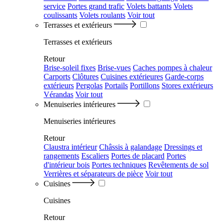
service
Portes grand trafic
Volets battants
Volets
coulissants
Volets roulants
Voir tout
Terrasses et extérieurs
Terrasses et extérieurs
Retour
Brise-soleil fixes
Brise-vues
Caches pompes à chaleur
Carports
Clôtures
Cuisines extérieures
Garde-corps
extérieurs
Pergolas
Portails
Portillons
Stores extérieurs
Vérandas
Voir tout
Menuiseries intérieures
Menuiseries intérieures
Retour
Claustra intérieur
Châssis à galandage
Dressings et
rangements
Escaliers
Portes de placard
Portes
d'intérieur bois
Portes techniques
Revêtements de sol
Verrières et séparateurs de pièce
Voir tout
Cuisines
Cuisines
Retour