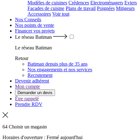
Modèles de cuisines
Crédences
Electroménagers
Eviers
Façades de cuisine
Plans de travail
Poignées
Mitigeurs
Accessoires
Voir tout
Nos Conseils
Nos points de vente
Financer vos projets
Le réseau Batiman
Le réseau Batiman
Retour
Batiman depuis plus de 35 ans
Nos engagements et nos services
Recrutement
Devenir adhérent
Mon compte
Demander un devis
Être rappelé
Prendre RDV
64 Choisir un magasin
Horaires d'ouverture : Fermé aujourd'hui