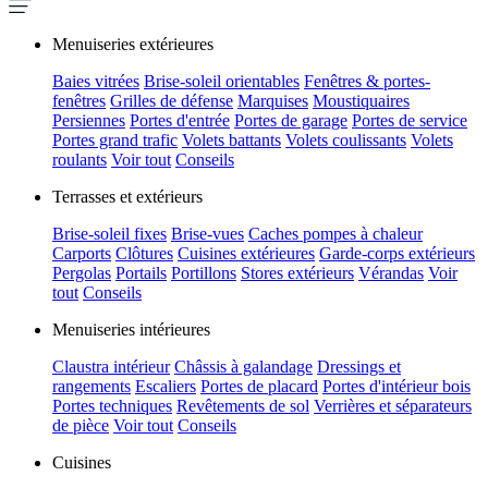
Menuiseries extérieures
Baies vitrées
Brise-soleil orientables
Fenêtres & portes-
fenêtres
Grilles de défense
Marquises
Moustiquaires
Persiennes
Portes d'entrée
Portes de garage
Portes de service
Portes grand trafic
Volets battants
Volets coulissants
Volets
roulants
Voir tout
Conseils
Terrasses et extérieurs
Brise-soleil fixes
Brise-vues
Caches pompes à chaleur
Carports
Clôtures
Cuisines extérieures
Garde-corps extérieurs
Pergolas
Portails
Portillons
Stores extérieurs
Vérandas
Voir
tout
Conseils
Menuiseries intérieures
Claustra intérieur
Châssis à galandage
Dressings et
rangements
Escaliers
Portes de placard
Portes d'intérieur bois
Portes techniques
Revêtements de sol
Verrières et séparateurs
de pièce
Voir tout
Conseils
Cuisines