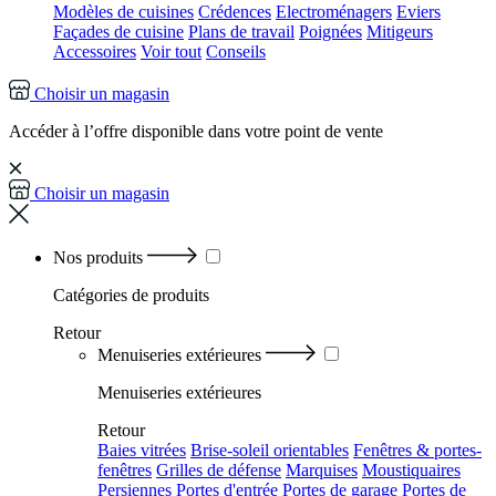
Modèles de cuisines
Crédences
Electroménagers
Eviers
Façades de cuisine
Plans de travail
Poignées
Mitigeurs
Accessoires
Voir tout
Conseils
Choisir un magasin
Accéder à l’offre disponible dans votre point de vente
Choisir un magasin
Nos produits
Catégories
de produits
Retour
Menuiseries extérieures
Menuiseries extérieures
Retour
Baies vitrées
Brise-soleil orientables
Fenêtres & portes-
fenêtres
Grilles de défense
Marquises
Moustiquaires
Persiennes
Portes d'entrée
Portes de garage
Portes de