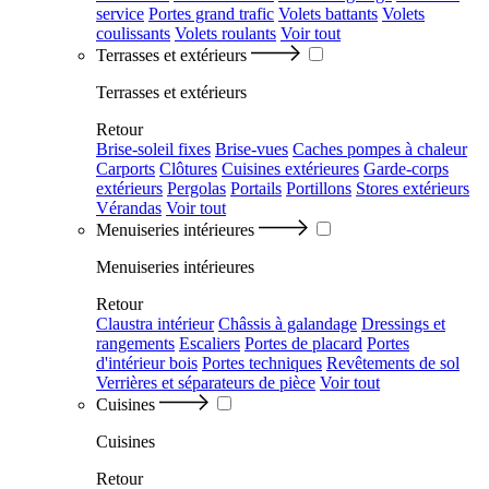
service
Portes grand trafic
Volets battants
Volets
coulissants
Volets roulants
Voir tout
Terrasses et extérieurs
Terrasses et extérieurs
Retour
Brise-soleil fixes
Brise-vues
Caches pompes à chaleur
Carports
Clôtures
Cuisines extérieures
Garde-corps
extérieurs
Pergolas
Portails
Portillons
Stores extérieurs
Vérandas
Voir tout
Menuiseries intérieures
Menuiseries intérieures
Retour
Claustra intérieur
Châssis à galandage
Dressings et
rangements
Escaliers
Portes de placard
Portes
d'intérieur bois
Portes techniques
Revêtements de sol
Verrières et séparateurs de pièce
Voir tout
Cuisines
Cuisines
Retour