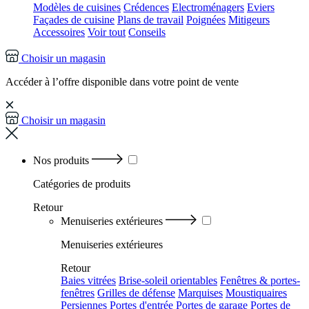
Modèles de cuisines
Crédences
Electroménagers
Eviers
Façades de cuisine
Plans de travail
Poignées
Mitigeurs
Accessoires
Voir tout
Conseils
Choisir un magasin
Accéder à l’offre disponible dans votre point de vente
Choisir un magasin
Nos produits
Catégories
de produits
Retour
Menuiseries extérieures
Menuiseries extérieures
Retour
Baies vitrées
Brise-soleil orientables
Fenêtres & portes-
fenêtres
Grilles de défense
Marquises
Moustiquaires
Persiennes
Portes d'entrée
Portes de garage
Portes de