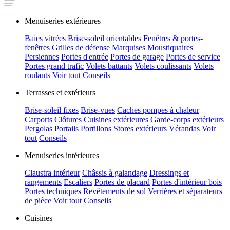
Menuiseries extérieures
Baies vitrées
Brise-soleil orientables
Fenêtres & portes-
fenêtres
Grilles de défense
Marquises
Moustiquaires
Persiennes
Portes d'entrée
Portes de garage
Portes de service
Portes grand trafic
Volets battants
Volets coulissants
Volets
roulants
Voir tout
Conseils
Terrasses et extérieurs
Brise-soleil fixes
Brise-vues
Caches pompes à chaleur
Carports
Clôtures
Cuisines extérieures
Garde-corps extérieurs
Pergolas
Portails
Portillons
Stores extérieurs
Vérandas
Voir
tout
Conseils
Menuiseries intérieures
Claustra intérieur
Châssis à galandage
Dressings et
rangements
Escaliers
Portes de placard
Portes d'intérieur bois
Portes techniques
Revêtements de sol
Verrières et séparateurs
de pièce
Voir tout
Conseils
Cuisines