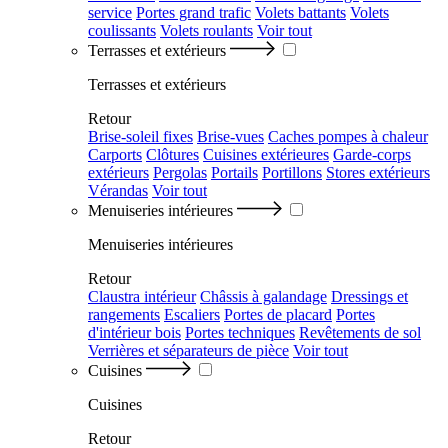
service
Portes grand trafic
Volets battants
Volets
coulissants
Volets roulants
Voir tout
Terrasses et extérieurs
Terrasses et extérieurs
Retour
Brise-soleil fixes
Brise-vues
Caches pompes à chaleur
Carports
Clôtures
Cuisines extérieures
Garde-corps
extérieurs
Pergolas
Portails
Portillons
Stores extérieurs
Vérandas
Voir tout
Menuiseries intérieures
Menuiseries intérieures
Retour
Claustra intérieur
Châssis à galandage
Dressings et
rangements
Escaliers
Portes de placard
Portes
d'intérieur bois
Portes techniques
Revêtements de sol
Verrières et séparateurs de pièce
Voir tout
Cuisines
Cuisines
Retour