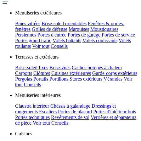
Menuiseries extérieures
Baies vitrées
Brise-soleil orientables
Fenêtres & portes-
fenêtres
Grilles de défense
Marquises
Moustiquaires
Persiennes
Portes d'entrée
Portes de garage
Portes de service
Portes grand trafic
Volets battants
Volets coulissants
Volets
roulants
Voir tout
Conseils
Terrasses et extérieurs
Brise-soleil fixes
Brise-vues
Caches pompes à chaleur
Carports
Clôtures
Cuisines extérieures
Garde-corps extérieurs
Pergolas
Portails
Portillons
Stores extérieurs
Vérandas
Voir
tout
Conseils
Menuiseries intérieures
Claustra intérieur
Châssis à galandage
Dressings et
rangements
Escaliers
Portes de placard
Portes d'intérieur bois
Portes techniques
Revêtements de sol
Verrières et séparateurs
de pièce
Voir tout
Conseils
Cuisines