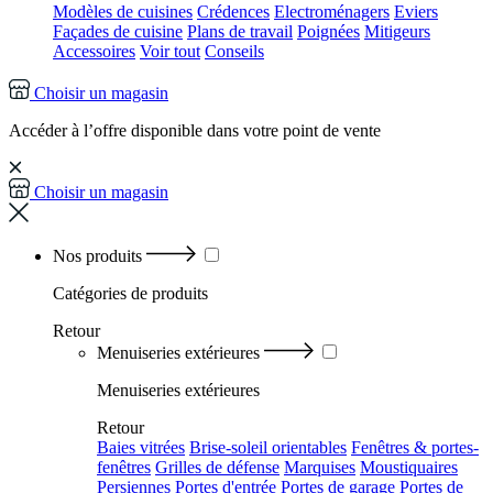
Modèles de cuisines
Crédences
Electroménagers
Eviers
Façades de cuisine
Plans de travail
Poignées
Mitigeurs
Accessoires
Voir tout
Conseils
Choisir un magasin
Accéder à l’offre disponible dans votre point de vente
Choisir un magasin
Nos produits
Catégories
de produits
Retour
Menuiseries extérieures
Menuiseries extérieures
Retour
Baies vitrées
Brise-soleil orientables
Fenêtres & portes-
fenêtres
Grilles de défense
Marquises
Moustiquaires
Persiennes
Portes d'entrée
Portes de garage
Portes de