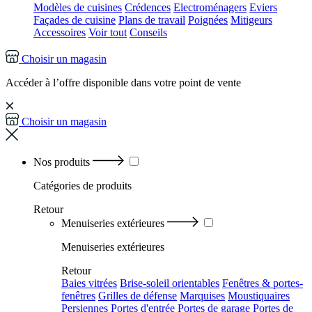
Modèles de cuisines
Crédences
Electroménagers
Eviers
Façades de cuisine
Plans de travail
Poignées
Mitigeurs
Accessoires
Voir tout
Conseils
Choisir un magasin
Accéder à l’offre disponible dans votre point de vente
Choisir un magasin
Nos produits
Catégories
de produits
Retour
Menuiseries extérieures
Menuiseries extérieures
Retour
Baies vitrées
Brise-soleil orientables
Fenêtres & portes-
fenêtres
Grilles de défense
Marquises
Moustiquaires
Persiennes
Portes d'entrée
Portes de garage
Portes de