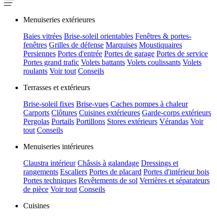
Menuiseries extérieures
Baies vitrées
Brise-soleil orientables
Fenêtres & portes-
fenêtres
Grilles de défense
Marquises
Moustiquaires
Persiennes
Portes d'entrée
Portes de garage
Portes de service
Portes grand trafic
Volets battants
Volets coulissants
Volets
roulants
Voir tout
Conseils
Terrasses et extérieurs
Brise-soleil fixes
Brise-vues
Caches pompes à chaleur
Carports
Clôtures
Cuisines extérieures
Garde-corps extérieurs
Pergolas
Portails
Portillons
Stores extérieurs
Vérandas
Voir
tout
Conseils
Menuiseries intérieures
Claustra intérieur
Châssis à galandage
Dressings et
rangements
Escaliers
Portes de placard
Portes d'intérieur bois
Portes techniques
Revêtements de sol
Verrières et séparateurs
de pièce
Voir tout
Conseils
Cuisines