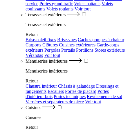
service
Portes grand trafic
Volets battants
Volets
coulissants
Volets roulants
Voir tout
Terrasses et extérieurs
Terrasses et extérieurs
Retour
Brise-soleil fixes
Brise-vues
Caches pompes à chaleur
Carports
Clôtures
Cuisines extérieures
Garde-corps
extérieurs
Pergolas
Portails
Portillons
Stores extérieurs
Vérandas
Voir tout
Menuiseries intérieures
Menuiseries intérieures
Retour
Claustra intérieur
Châssis à galandage
Dressings et
rangements
Escaliers
Portes de placard
Portes
d'intérieur bois
Portes techniques
Revêtements de sol
Verrières et séparateurs de pièce
Voir tout
Cuisines
Cuisines
Retour