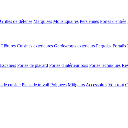
Grilles de défense
Marquises
Moustiquaires
Persiennes
Portes d'entrée
Clôtures
Cuisines extérieures
Garde-corps extérieurs
Pergolas
Portails
Escaliers
Portes de placard
Portes d'intérieur bois
Portes techniques
Rev
 de cuisine
Plans de travail
Poignées
Mitigeurs
Accessoires
Voir tout
C