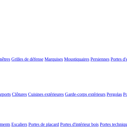
nêtres
Grilles de défense
Marquises
Moustiquaires
Persiennes
Portes d'
rports
Clôtures
Cuisines extérieures
Garde-corps extérieurs
Pergolas
Po
ements
Escaliers
Portes de placard
Portes d'intérieur bois
Portes techniq