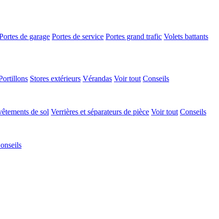
Portes de garage
Portes de service
Portes grand trafic
Volets battants
Portillons
Stores extérieurs
Vérandas
Voir tout
Conseils
êtements de sol
Verrières et séparateurs de pièce
Voir tout
Conseils
onseils