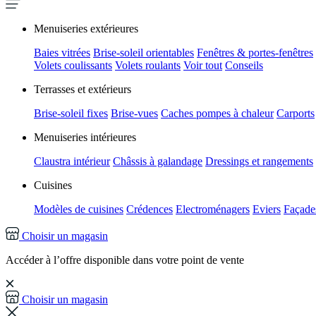
Menuiseries extérieures
Baies vitrées
Brise-soleil orientables
Fenêtres & portes-fenêtres
Volets coulissants
Volets roulants
Voir tout
Conseils
Terrasses et extérieurs
Brise-soleil fixes
Brise-vues
Caches pompes à chaleur
Carports
Menuiseries intérieures
Claustra intérieur
Châssis à galandage
Dressings et rangements
Cuisines
Modèles de cuisines
Crédences
Electroménagers
Eviers
Façades
Choisir un magasin
Accéder à l’offre disponible dans votre point de vente
Choisir un magasin