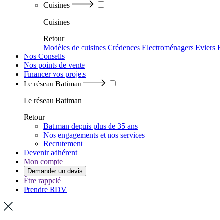
Cuisines
Cuisines
Retour
Modèles de cuisines
Crédences
Electroménagers
Eviers
Nos Conseils
Nos points de vente
Financer vos projets
Le réseau Batiman
Le réseau Batiman
Retour
Batiman depuis plus de 35 ans
Nos engagements et nos services
Recrutement
Devenir adhérent
Mon compte
Demander un devis
Être rappelé
Prendre RDV