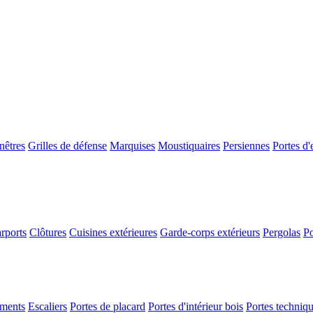
nêtres
Grilles de défense
Marquises
Moustiquaires
Persiennes
Portes d'
rports
Clôtures
Cuisines extérieures
Garde-corps extérieurs
Pergolas
Po
ements
Escaliers
Portes de placard
Portes d'intérieur bois
Portes techniq