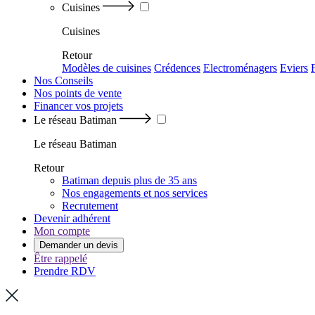
Cuisines
Cuisines
Retour
Modèles de cuisines
Crédences
Electroménagers
Eviers
Nos Conseils
Nos points de vente
Financer vos projets
Le réseau Batiman
Le réseau Batiman
Retour
Batiman depuis plus de 35 ans
Nos engagements et nos services
Recrutement
Devenir adhérent
Mon compte
Demander un devis
Être rappelé
Prendre RDV