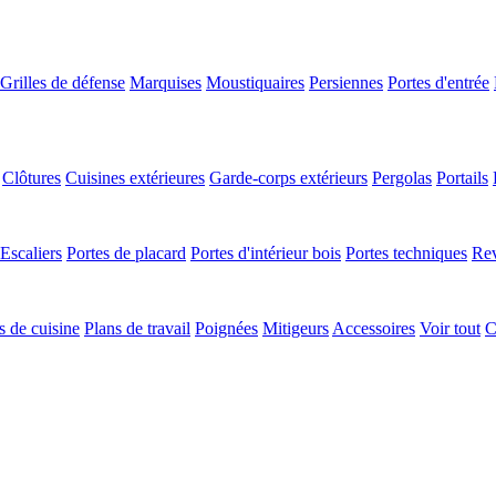
Grilles de défense
Marquises
Moustiquaires
Persiennes
Portes d'entrée
Clôtures
Cuisines extérieures
Garde-corps extérieurs
Pergolas
Portails
Escaliers
Portes de placard
Portes d'intérieur bois
Portes techniques
Rev
 de cuisine
Plans de travail
Poignées
Mitigeurs
Accessoires
Voir tout
C