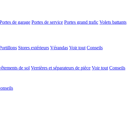
Portes de garage
Portes de service
Portes grand trafic
Volets battants
Portillons
Stores extérieurs
Vérandas
Voir tout
Conseils
êtements de sol
Verrières et séparateurs de pièce
Voir tout
Conseils
onseils