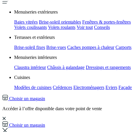
Menuiseries extérieures
Baies vitrées
Brise-soleil orientables
Fenêtres & portes-fenêtres
Volets coulissants
Volets roulants
Voir tout
Conseils
Terrasses et extérieurs
Brise-soleil fixes
Brise-vues
Caches pompes à chaleur
Carports
Menuiseries intérieures
Claustra intérieur
Châssis à galandage
Dressings et rangements
Cuisines
Modèles de cuisines
Crédences
Electroménagers
Eviers
Façades
Choisir un magasin
Accéder à l’offre disponible dans votre point de vente
Choisir un magasin