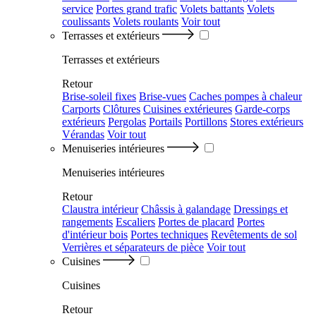
service
Portes grand trafic
Volets battants
Volets
coulissants
Volets roulants
Voir tout
Terrasses et extérieurs
Terrasses et extérieurs
Retour
Brise-soleil fixes
Brise-vues
Caches pompes à chaleur
Carports
Clôtures
Cuisines extérieures
Garde-corps
extérieurs
Pergolas
Portails
Portillons
Stores extérieurs
Vérandas
Voir tout
Menuiseries intérieures
Menuiseries intérieures
Retour
Claustra intérieur
Châssis à galandage
Dressings et
rangements
Escaliers
Portes de placard
Portes
d'intérieur bois
Portes techniques
Revêtements de sol
Verrières et séparateurs de pièce
Voir tout
Cuisines
Cuisines
Retour