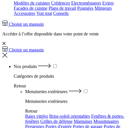
Modèles de cuisines
Crédences
Electroménagers
Eviers
Façades de cuisine
Plans de travail
Poignées
Mitigeurs
Accessoires
Voir tout
Conseils
Choisir un magasin
Accéder à l’offre disponible dans votre point de vente
Choisir un magasin
Nos produits
Catégories
de produits
Retour
Menuiseries extérieures
Menuiseries extérieures
Retour
Baies vitrées
Brise-soleil orientables
Fenêtres & portes-
fenêtres
Grilles de défense
Marquises
Moustiquaires
Persiennes
Portes d'entrée
Portes de garage
Portes de