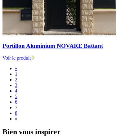
Portillon Aluminium NOVARE Battant
Voir le produit
«
1
2
3
4
5
6
7
8
»
Bien
vous inspirer