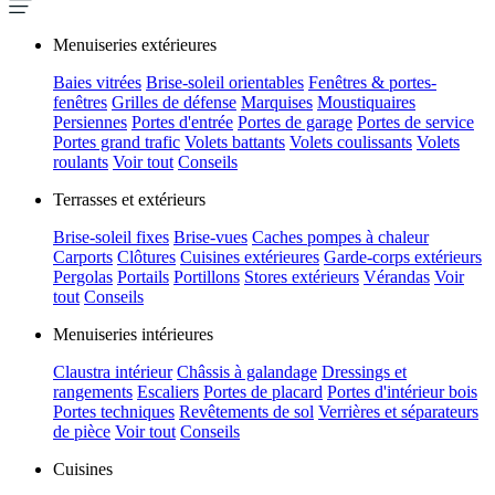
Menuiseries extérieures
Baies vitrées
Brise-soleil orientables
Fenêtres & portes-
fenêtres
Grilles de défense
Marquises
Moustiquaires
Persiennes
Portes d'entrée
Portes de garage
Portes de service
Portes grand trafic
Volets battants
Volets coulissants
Volets
roulants
Voir tout
Conseils
Terrasses et extérieurs
Brise-soleil fixes
Brise-vues
Caches pompes à chaleur
Carports
Clôtures
Cuisines extérieures
Garde-corps extérieurs
Pergolas
Portails
Portillons
Stores extérieurs
Vérandas
Voir
tout
Conseils
Menuiseries intérieures
Claustra intérieur
Châssis à galandage
Dressings et
rangements
Escaliers
Portes de placard
Portes d'intérieur bois
Portes techniques
Revêtements de sol
Verrières et séparateurs
de pièce
Voir tout
Conseils
Cuisines