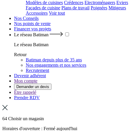
Modèles de cuisines
Crédences
Electroménagers
Eviers
Façades de cuisine
Plans de travail
Poignées
Mitigeurs
Accessoires
Voir tout
Nos Conseils
Nos points de vente
Financer vos projets
Le réseau Batiman
Le réseau Batiman
Retour
Batiman depuis plus de 35 ans
Nos engagements et nos services
Recrutement
Devenir adhérent
Mon compte
Demander un devis
Être rappelé
Prendre RDV
64 Choisir un magasin
Horaires d'ouverture : Fermé aujourd'hui