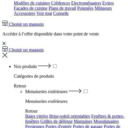
Modèles de cuisines
Crédences
Electroménagers
Eviers
Façades de cuisine
Plans de travail
Poignées
Mitigeurs
Accessoires
Voir tout
Conseils
Choisir un magasin
Accéder à l’offre disponible dans votre point de vente
Choisir un magasin
Nos produits
Catégories
de produits
Retour
Menuiseries extérieures
Menuiseries extérieures
Retour
Baies vitrées
Brise-soleil orientables
Fenêtres & portes-
fenêtres
Grilles de défense
Marquises
Moustiquaires
Persiennes
Portes d'entrée
Portes de garage
Portes de