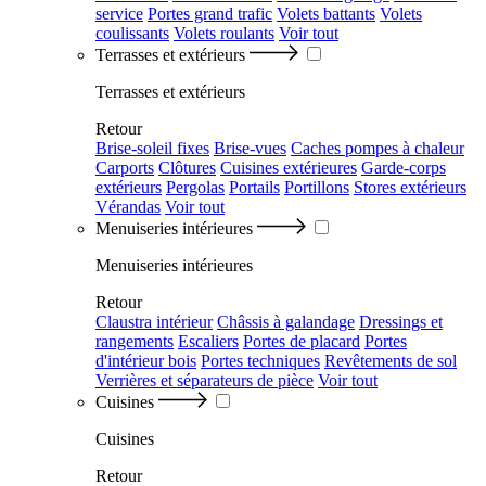
service
Portes grand trafic
Volets battants
Volets
coulissants
Volets roulants
Voir tout
Terrasses et extérieurs
Terrasses et extérieurs
Retour
Brise-soleil fixes
Brise-vues
Caches pompes à chaleur
Carports
Clôtures
Cuisines extérieures
Garde-corps
extérieurs
Pergolas
Portails
Portillons
Stores extérieurs
Vérandas
Voir tout
Menuiseries intérieures
Menuiseries intérieures
Retour
Claustra intérieur
Châssis à galandage
Dressings et
rangements
Escaliers
Portes de placard
Portes
d'intérieur bois
Portes techniques
Revêtements de sol
Verrières et séparateurs de pièce
Voir tout
Cuisines
Cuisines
Retour