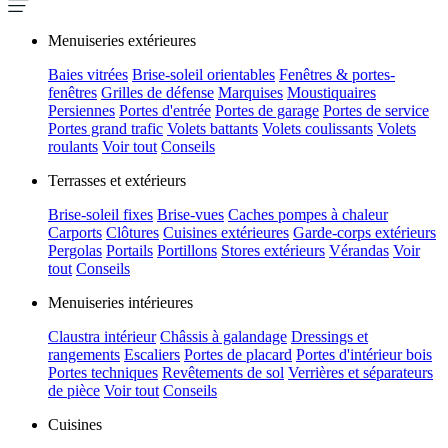
Menuiseries extérieures
Baies vitrées
Brise-soleil orientables
Fenêtres & portes-
fenêtres
Grilles de défense
Marquises
Moustiquaires
Persiennes
Portes d'entrée
Portes de garage
Portes de service
Portes grand trafic
Volets battants
Volets coulissants
Volets
roulants
Voir tout
Conseils
Terrasses et extérieurs
Brise-soleil fixes
Brise-vues
Caches pompes à chaleur
Carports
Clôtures
Cuisines extérieures
Garde-corps extérieurs
Pergolas
Portails
Portillons
Stores extérieurs
Vérandas
Voir
tout
Conseils
Menuiseries intérieures
Claustra intérieur
Châssis à galandage
Dressings et
rangements
Escaliers
Portes de placard
Portes d'intérieur bois
Portes techniques
Revêtements de sol
Verrières et séparateurs
de pièce
Voir tout
Conseils
Cuisines