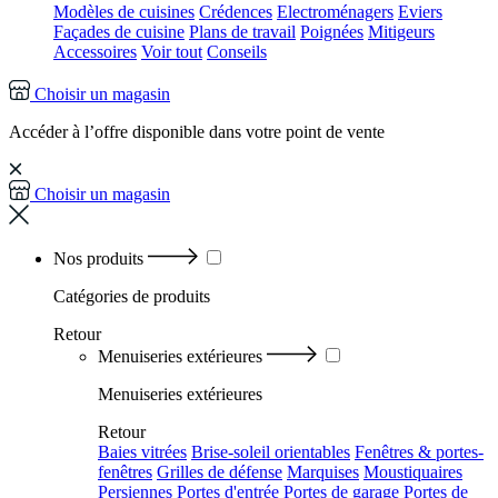
Modèles de cuisines
Crédences
Electroménagers
Eviers
Façades de cuisine
Plans de travail
Poignées
Mitigeurs
Accessoires
Voir tout
Conseils
Choisir un magasin
Accéder à l’offre disponible dans votre point de vente
Choisir un magasin
Nos produits
Catégories
de produits
Retour
Menuiseries extérieures
Menuiseries extérieures
Retour
Baies vitrées
Brise-soleil orientables
Fenêtres & portes-
fenêtres
Grilles de défense
Marquises
Moustiquaires
Persiennes
Portes d'entrée
Portes de garage
Portes de