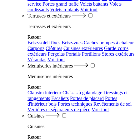
service
Portes grand trafic
Volets battants
Volets
coulissants
Volets roulants
Voir tout
Terrasses et extérieurs
Terrasses et extérieurs
Retour
Brise-soleil fixes
Brise-vues
Caches pompes à chaleur
Carports
Clôtures
Cuisines extérieures
Garde-corps
extérieurs
Pergolas
Portails
Portillons
Stores extérieurs
Vérandas
Voir tout
Menuiseries intérieures
Menuiseries intérieures
Retour
Claustra intérieur
Châssis à galandage
Dressings et
rangements
Escaliers
Portes de placard
Portes
d'intérieur bois
Portes techniques
Revêtements de sol
Verrières et séparateurs de pièce
Voir tout
Cuisines
Cuisines
Retour