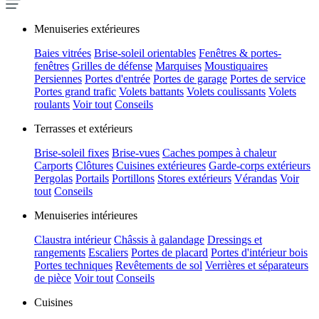
Menuiseries extérieures
Baies vitrées
Brise-soleil orientables
Fenêtres & portes-
fenêtres
Grilles de défense
Marquises
Moustiquaires
Persiennes
Portes d'entrée
Portes de garage
Portes de service
Portes grand trafic
Volets battants
Volets coulissants
Volets
roulants
Voir tout
Conseils
Terrasses et extérieurs
Brise-soleil fixes
Brise-vues
Caches pompes à chaleur
Carports
Clôtures
Cuisines extérieures
Garde-corps extérieurs
Pergolas
Portails
Portillons
Stores extérieurs
Vérandas
Voir
tout
Conseils
Menuiseries intérieures
Claustra intérieur
Châssis à galandage
Dressings et
rangements
Escaliers
Portes de placard
Portes d'intérieur bois
Portes techniques
Revêtements de sol
Verrières et séparateurs
de pièce
Voir tout
Conseils
Cuisines