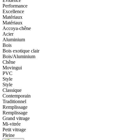
Evidence
Performance
Excellence
Matériaux
Matériaux
Accoya-chêne
Acier
Aluminium
Bois
Bois exotique clair
Bois/Aluminium
Chêne
Movingui
PVC
Style
Style
Classique
Contemporain
Traditionnel
Remplissage
Remplissage
Grand vitrage
Mi-vitrée
Petit vitrage
Pleine